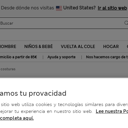
Nos hacemos cargo de todos los impuestos
Desde dónde nos visitas
United States?
Ir al sitio web
HOMBRE
NIÑOS & BEBÉ
VUELTA AL COLE
HOGAR
|
|
micilio a partir de 85€
Ayuda y soporte
Nos hacemos cargo de t
 costuras
ramos tu provacidad
sitio web utiliza cookies y tecnologías similares para diver
jorar tu experiencia en nuestro sitio web.
Lee nuestra Po
 completa aquí.