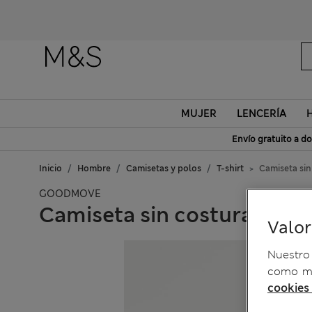
MUJER
LENCERÍA
Envío gratuito a do
Inicio
Hombre
Camisetas y polos
T-shirt
Camiseta sin
GOODMOVE
Camiseta sin costuras
Valo
Nuestro 
como me
cookies