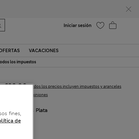
¿Te apetece un 15 % de descuento? Cuando te unas a Sparks, conseguirás eso y otras recompensas exclusivas
Ayuda
Encontrar una tienda
Iniciar sesión
OFERTAS
VACACIONES
odos los impuestos
€32,00
Todos los precios incluyen impuestos y aranceles
31 Opiniones
COLOR:
Gris Plata
sos fines,
Agotado
lítica de