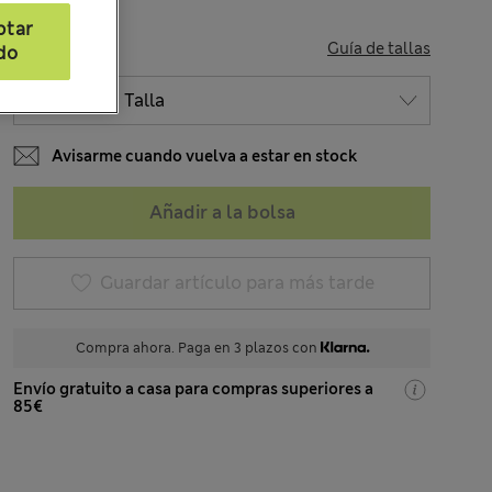
ptar
TALLA
Guía de tallas
do
Avisarme cuando vuelva a estar en stock
Añadir a la bolsa
Guardar artículo para más tarde
Compra ahora. Paga en 3 plazos con
Envío gratuito a casa para compras superiores a
85€