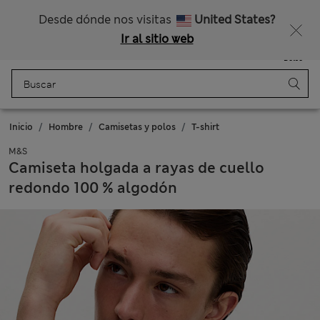
Nos hacemos cargo de todos los impuestos
Consigue un 15 % de descuento y un regalo extra - TERMINA HOY
Desde dónde nos visitas
United States?
Ir al sitio web
Menú
Iniciar sesión
Guardado
Bolso
Inicio
Hombre
Camisetas y polos
T-shirt
M&S
Camiseta holgada a rayas de cuello
redondo 100 % algodón