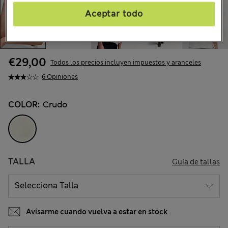
Aceptar todo
€29,00
Todos los precios incluyen impuestos y aranceles
6 Opiniones
COLOR:
Crudo
TALLA
Guía de tallas
Avisarme cuando vuelva a estar en stock