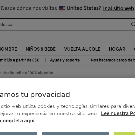
Nos hacemos cargo de todos los impuestos
Desde dónde nos visitas
United States?
Ir al sitio web
HOMBRE
NIÑOS & BEBÉ
VUELTA AL COLE
HOGAR
|
|
micilio a partir de 85€
Ayuda y soporte
Nos hacemos cargo de t
n diseño teñido 100% algodón
do 100% algodón
ramos tu provacidad
sitio web utiliza cookies y tecnologías similares para diver
jorar tu experiencia en nuestro sitio web.
Lee nuestra Po
 completa aquí.