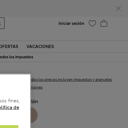
¿Te apetece un 15 % de descuento? Cuando te unas a Sparks, conseguirás eso y otras recompensas exclusivas
Ayuda
Encontrar una tienda
Iniciar sesión
OFERTAS
VACACIONES
odos los impuestos
€34,00
Todos los precios incluyen impuestos y aranceles
5 Opiniones
sos fines,
COLOR:
Azulón
lítica de