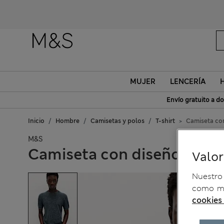
MUJER
LENCERÍA
Envío gratuito a do
Inicio
Hombre
Camisetas y polos
T-shirt
Camiseta co
M&S
Camiseta con diseño teñi
Valo
Nuestro 
como me
cookies