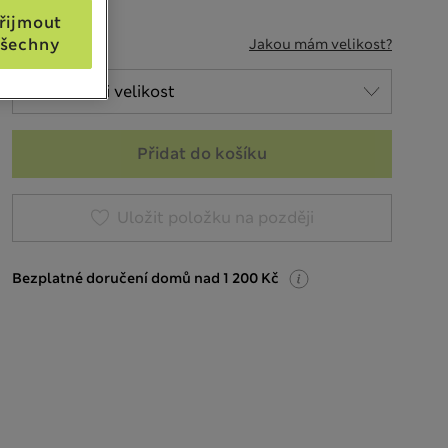
řijmout
VELIKOST
šechny
Jakou mám velikost?
Přidat do košíku
Uložit položku na později
Bezplatné doručení domů nad 1 200 Kč