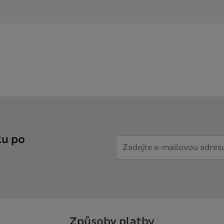
ku po
Způsoby platby