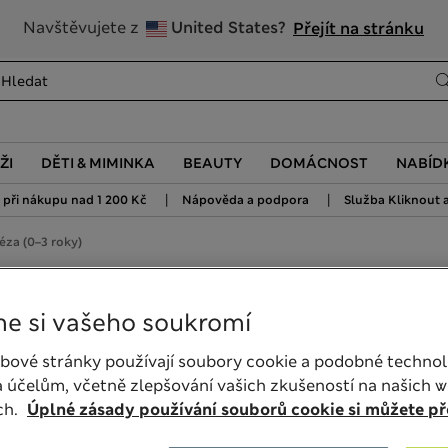
20% sleva na dámské nad 799 Kč
Navštěvujete z
United States?
Přejít na stránku
ŽI
DĚTI & MIMINKA
BEAUTY
DOMÁCNOST
NABÍD
|
|
při nákupu nad 1 200 Kč
Nápověda a podpora
Služba Kliknout a
éza (0–3 roky)
 (0–3 roky)
e si vašeho soukromí
bové stránky používají soubory cookie a podobné technol
 účelům, včetně zlepšování vašich zkušeností na našich 
ch.
Úplné zásady používání souborů cookie si můžete pře