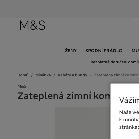
ŽENY
SPODNÍ PRÁDLO
MU
Bezplatné doručení domů 
Domů
Miminka
Kabáty a bundy
Zateplená zimní kombin
M&S
Zateplená zimní kombinéza
Vážím
Naše we
k mnoha
stránká