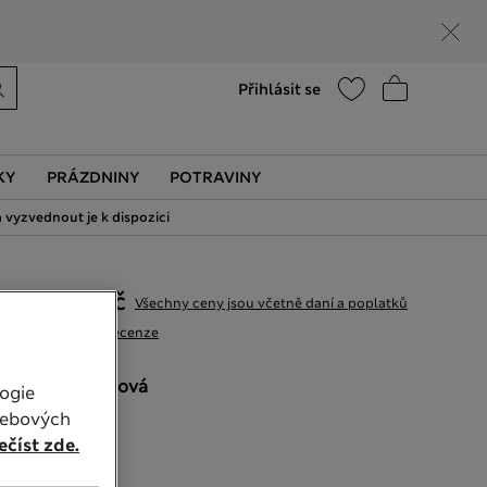
Nápověda
Vyhledat prodejnu
Přihlásit se
KY
PRÁZDNINY
POTRAVINY
 vyzvednout je k dispozici
949,00Kč
Všechny ceny jsou včetně daní a poplatků
28 Recenze
BARVA:
Růžová
ogie
Vyprodáno
webových
číst zde.