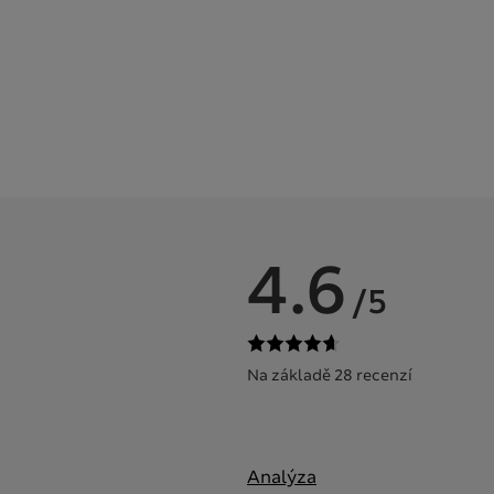
4.6
/5
Na základě 28 recenzí
Analýza