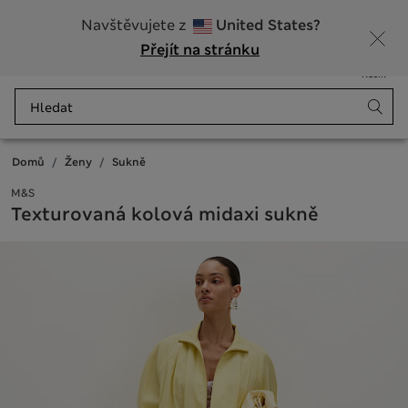
20% sleva na dámské nad 799 Kč
Navštěvujete z
United States?
Přejít na stránku
Nabídka
Přihlášení
Uloženo
Košík
Domů
Ženy
Sukně
M&S
Texturovaná kolová midaxi sukně