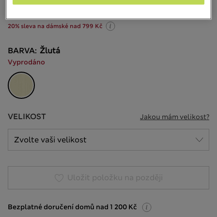
23 Recenze
20% sleva na dámské nad 799 Kč
BARVA:
Žlutá
Vyprodáno
VELIKOST
Jakou mám velikost?
Uložit položku na později
Bezplatné doručení domů nad 1 200 Kč