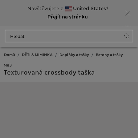
20% sleva na dámské nad 799 Kč
Navštěvujete z
United States?
Přejít na stránku
Nabídka
Přihlášení
Uloženo
Košík
Domů
DĚTI & MIMINKA
Doplňky a tašky
Batohy a tašky
M&S
Texturovaná crossbody taška