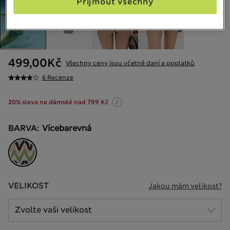
Přijmout všechny
499,00Kč
Všechny ceny jsou včetně daní a poplatků
6 Recenze
20% sleva na dámské nad 799 Kč
BARVA:
Vícebarevná
VELIKOST
Jakou mám velikost?