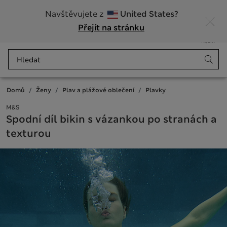
20% sleva na dámské nad 799 Kč
Navštěvujete z
United States?
Přejít na stránku
Nabídka
Přihlášení
Uloženo
Košík
Domů
Ženy
Plav a plážové oblečení
Plavky
M&S
Spodní díl bikin s vázankou po stranách a
texturou