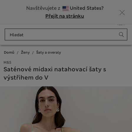
20% sleva na dámské nad 799 Kč
Navštěvujete z
United States?
Přejít na stránku
Nabídka
Přihlášení
Uloženo
Košík
Domů
Ženy
Šaty a overaly
M&S
Saténové midaxi natahovací šaty s
výstřihem do V