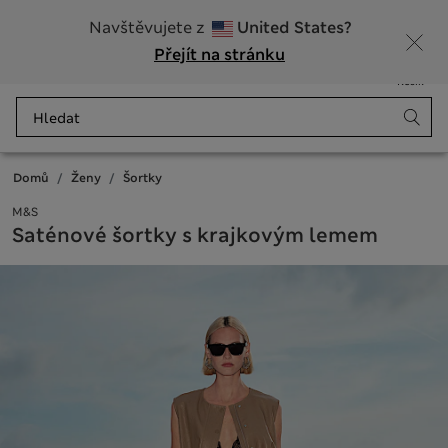
20% sleva na dámské nad 799 Kč
Navštěvujete z
United States?
Přejít na stránku
Nabídka
Přihlášení
Uloženo
Košík
Domů
Ženy
Šortky
M&S
Saténové šortky s krajkovým lemem