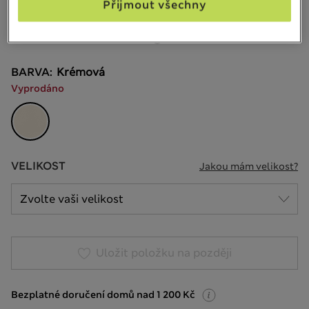
Přijmout všechny
15 Recenze
20% sleva na dámské nad 799 Kč
BARVA:
Krémová
Vyprodáno
VELIKOST
Jakou mám velikost?
Uložit položku na později
Bezplatné doručení domů nad 1 200 Kč