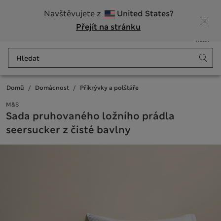
20% sleva na dámské nad 799 Kč
Navštěvujete z
United States?
Přejít na stránku
Nabídka
Přihlášení
Uloženo
Košík
Domů
Domácnost
Přikrývky a polštáře
M&S
Sada pruhovaného ložního prádla
seersucker z čisté bavlny