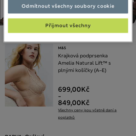
Odmítnout všechny soubory cookie
Přijmout všechny
Vyberte si své položky:
M&S
Krajková podprsenka
Amelia Natural Lift™ s
plnými košíčky (A–E)
699,00Kč
-
849,00Kč
Všechny ceny jsou včetně daní a
poplatků