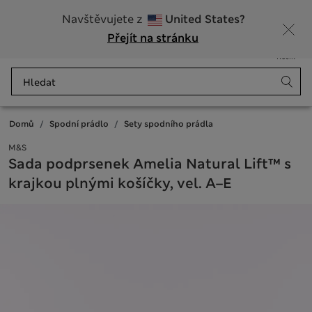
20% sleva na dámské nad 799 Kč
Navštěvujete z
United States?
Přejít na stránku
Nabídka
Přihlášení
Uloženo
Košík
Domů
Spodní prádlo
Sety spodního prádla
M&S
Sada podprsenek Amelia Natural Lift™ s
krajkou plnými košíčky, vel. A–E