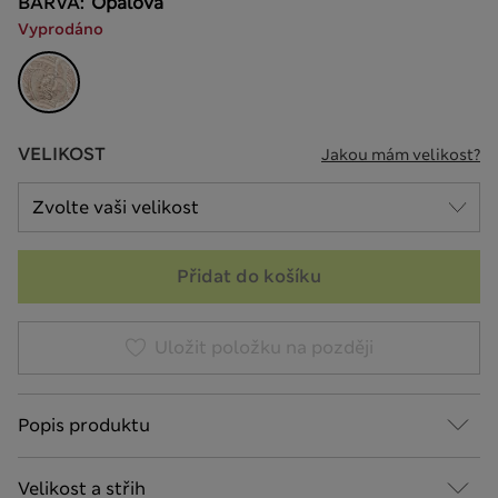
BARVA:
Opálová
Vyprodáno
VELIKOST
Jakou mám velikost?
Přidat do košíku
Uložit položku na později
Popis produktu
Velikost a střih