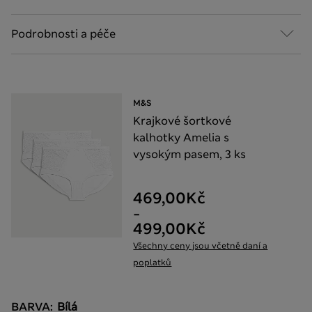
Podrobnosti a péče
M&S
Krajkové šortkové
kalhotky Amelia s
vysokým pasem, 3 ks
469,00Kč
-
499,00Kč
Všechny ceny jsou včetně daní a
poplatků
BARVA:
Bílá