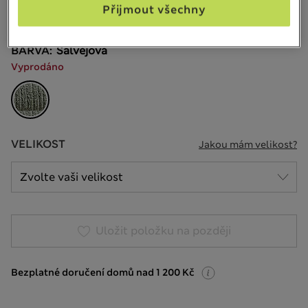
Přijmout všechny
432 Recenze
BARVA:
Šalvějová
Vyprodáno
VELIKOST
Jakou mám velikost?
Uložit položku na později
Bezplatné doručení domů nad 1 200 Kč