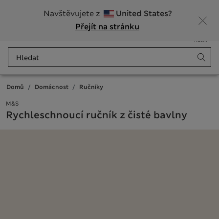
Zaregistrujte se a získejte 10% slevu na svůj první nákup
Navštěvujete z
United States?
Přejít na stránku
Nabídka
Přihlášení
Uloženo
Košík
Domů
Domácnost
Ručníky
M&S
Rychleschnoucí ručník z čisté bavlny