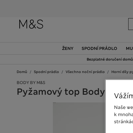
ŽENY
SPODNÍ PRÁDLO
MU
Bezplatné doručení domů 
Domů
Spodní prádlo
Všechno noční prádlo
Horní díly 
BODY BY M&S
Pyžamový top Body Soft
Vážím
Naše we
k mnoha
stránká