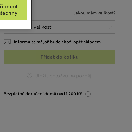
řijmout
VELIKOST
šechny
Jakou mám velikost?
Informujte mě, až bude zboží opět skladem
Přidat do košíku
Uložit položku na později
Bezplatné doručení domů nad 1 200 Kč