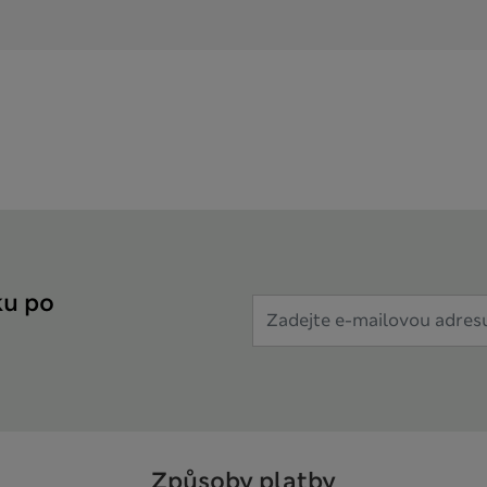
ku po
Způsoby platby