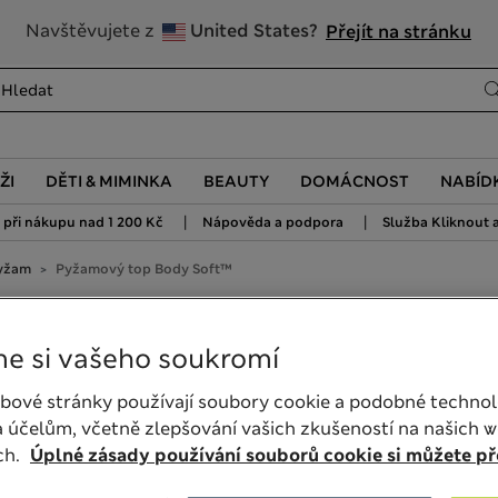
20% sleva na dámské nad 799 Kč
Navštěvujete z
United States?
Přejít na stránku
ŽI
DĚTI & MIMINKA
BEAUTY
DOMÁCNOST
NABÍD
|
|
při nákupu nad 1 200 Kč
Nápověda a podpora
Služba Kliknout a
pyžam
Pyžamový top Body Soft™
™
e si vašeho soukromí
bové stránky používají soubory cookie a podobné technol
 účelům, včetně zlepšování vašich zkušeností na našich 
ch.
Úplné zásady používání souborů cookie si můžete pře