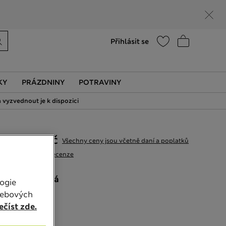
Nápověda
Vyhledat prodejnu
Přihlásit se
KY
PRÁZDNINY
POTRAVINY
 vyzvednout je k dispozici
399,00Kč
Všechny ceny jsou včetně daní a poplatků
99 Recenze
BARVA:
Šedá
ogie
Vyprodáno
webových
číst zde.