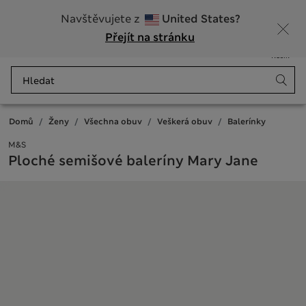
20% sleva na dámské nad 799 Kč
Navštěvujete z
United States?
Přejít na stránku
Nabídka
Přihlášení
Uloženo
Košík
Domů
Ženy
Všechna obuv
Veškerá obuv
Balerínky
M&S
Ploché semišové baleríny Mary Jane