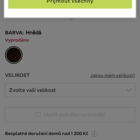
Přijmout všechny
13 Recenze
20% sleva na dámské nad 799 Kč
BARVA:
Hnědá
Vyprodáno
VELIKOST
Jakou mám velikost?
Uložit položku na později
Bezplatné doručení domů nad 1 200 Kč