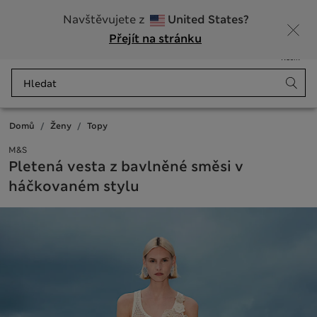
20% sleva na dámské nad 799 Kč
Navštěvujete z
United States?
Přejít na stránku
Nabídka
Přihlášení
Uloženo
Košík
Domů
Ženy
Topy
M&S
Pletená vesta z bavlněné směsi v
háčkovaném stylu