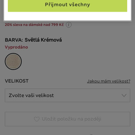
1 199,00Kč
Všechny ceny jsou včetně daní a poplatků
Přijmout všechny
30 Recenze
20% sleva na dámské nad 799 Kč
BARVA:
Světlá Krémová
Vyprodáno
VELIKOST
Jakou mám velikost?
Uložit položku na později