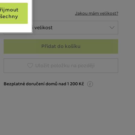
řijmout
VELIKOST
Jakou mám velikost?
šechny
Přidat do košíku
Uložit položku na později
Bezplatné doručení domů nad 1 200 Kč