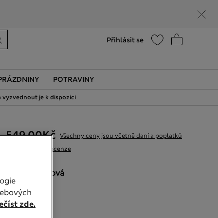
Nápověda
Vyhledat prodejnu
Přihlásit se
PRÁZDNINY
POTRAVINY
 vyzvednout je k dispozici
549,00Kč
Všechny ceny jsou včetně daní a poplatků
37 Recenze
BARVA:
Cínová
ogie
Vyprodáno
webových
číst zde.