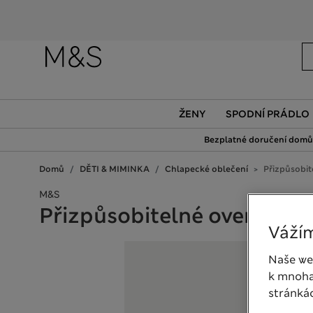
ŽENY
SPODNÍ PRÁDLO
Bezplatné doručení domů 
Domů
DĚTI & MIMINKA
Chlapecké oblečení
Přizpůsobite
M&S
Přizpůsobitelné overaly z či
Vážím
Naše we
k mnoha
stránká