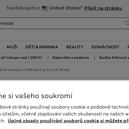
Zaregistrujte se a získejte 10% slevu na svůj první nákup
Navštěvujete z
United States?
Přejít na stránku
MUŽI
DĚTI & MIMINKA
BEAUTY
DOMÁCNOST
|
|
při nákupu nad 1 200 Kč
Nápověda a podpora
Služba Kliknout a
lné overaly z čisté bavlny, 2 ks (3–16 let)
sté bavlny, 2 ks (3–16 let)
e si vašeho soukromí
bové stránky používají soubory cookie a podobné technol
 účelům, včetně zlepšování vašich zkušeností na našich 
ch.
Úplné zásady používání souborů cookie si můžete pře