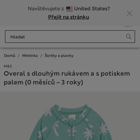
Zaregistrujte se a získejte 10% slevu na svůj první nákup
Navštěvujete z
United States?
Přejít na stránku
Nabídka
Přihlášení
Uloženo
Košík
Domů
Miminka
Šortky a plavky
M&S
Overal s dlouhým rukávem a s potiskem
palem (0 měsíců – 3 roky)