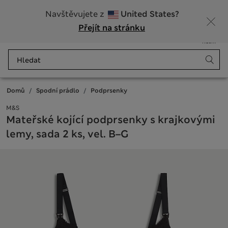
20% sleva na dámské nad 799 Kč
Navštěvujete z
United States?
Přejít na stránku
Nabídka
Přihlášení
Uloženo
Košík
Domů
Spodní prádlo
Podprsenky
M&S
Mateřské kojící podprsenky s krajkovými
lemy, sada 2 ks, vel. B–G