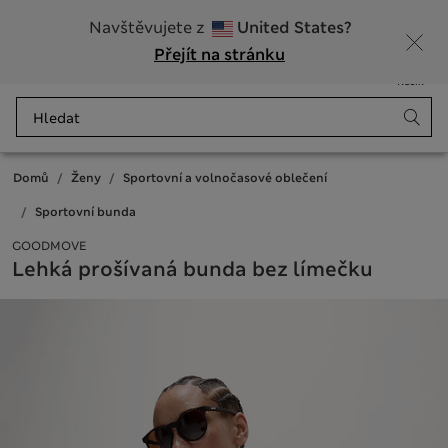
20% sleva na dámské nad 799 Kč
Navštěvujete z
United States?
Přejít na stránku
Nabídka
Přihlášení
Uloženo
Košík
Domů
Ženy
Sportovní a volnočasové oblečení
Sportovní bunda
GOODMOVE
Lehká prošívaná bunda bez límečku