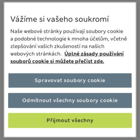
BARVA:
Půlnoční Modř
Vážíme si vašeho soukromí
Vyprodáno
Naše webové stránky používají soubory cookie
a podobné technologie k mnoha účelům, včetně
zlepšování vašich zkušeností na našich
webových stránkách.
Úplné zásady používání
VELIKOST
Jakou mám velikost?
souborů cookie si můžete přečíst zde.
Spravovat soubory cookie
Přidat do košíku
Odmítnout všechny soubory cookie
Uložit položku na později
Přijmout všechny
Bezplatné doručení domů nad 1 200 Kč