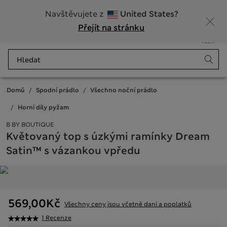
20% sleva na dámské nad 799 Kč
Navštěvujete z
United States?
Přejít na stránku
Nabídka
Přihlášení
Uloženo
Košík
Domů
Spodní prádlo
Všechno noční prádlo
Horní díly pyžam
B BY BOUTIQUE
Květovaný top s úzkými ramínky Dream
Satin™ s vázankou vpředu
569,00Kč
Všechny ceny jsou včetně daní a poplatků
1 Recenze