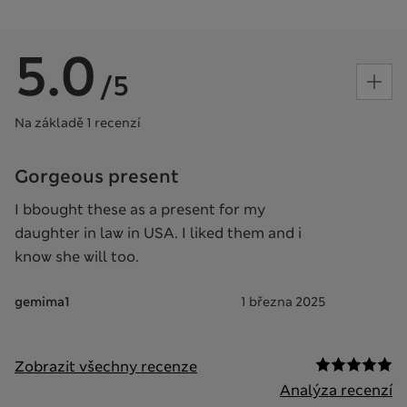
5.0
/5
Na základě 1 recenzí
Gorgeous present
I bbought these as a present for my
daughter in law in USA. I liked them and i
know she will too.
gemima1
1 března 2025
Zobrazit všechny recenze
Analýza recenzí