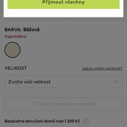
Přijmout všechny
21 Recenze
20% sleva na dámské nad 799 Kč
BARVA:
Béžová
Vyprodáno
VELIKOST
Jakou mám velikost?
Uložit položku na později
Bezplatné doručení domů nad 1 200 Kč