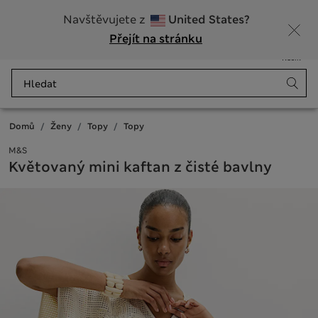
20% sleva na dámské nad 799 Kč
Navštěvujete z
United States?
Přejít na stránku
Nabídka
Přihlášení
Uloženo
Košík
Domů
Ženy
Topy
Topy
M&S
Květovaný mini kaftan z čisté bavlny