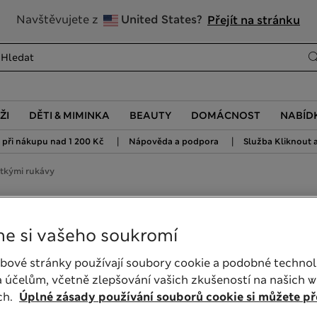
20% sleva na dámské nad 799 Kč
Navštěvujete z
United States?
Přejít na stránku
ŽI
DĚTI & MIMINKA
BEAUTY
DOMÁCNOST
NABÍD
|
|
při nákupu nad 1 200 Kč
Nápověda a podpora
Služba Kliknout a
átkými rukávy
rukávy
e si vašeho soukromí
bové stránky používají soubory cookie a podobné technol
 účelům, včetně zlepšování vašich zkušeností na našich 
ch.
Úplné zásady používání souborů cookie si můžete pře