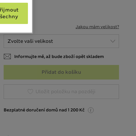
řijmout
šechny
VELIKOST
Jakou mám velikost?
Informujte mě, až bude zboží opět skladem
Přidat do košíku
Uložit položku na později
Bezplatné doručení domů nad 1 200 Kč