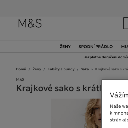
ŽENY
SPODNÍ PRÁDLO
MU
Bezplatné doručení domů 
Domů
Ženy
Kabáty a bundy
Saka
Krajkové sako s kr
M&S
Krajkové sako s krátkými 
Vážím
Naše we
k mnoha
stránká