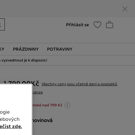
Nápověda
Vyhledat prodejnu
Přihlásit se
KY
PRÁZDNINY
POTRAVINY
 vyzvednout je k dispozici
1 799,00Kč
Všechny ceny jsou včetně daní a poplatků
11 Recenze
20% sleva na dámské nad 799 Kč
ogie
webových
BARVA:
Slonovinová
číst zde.
Vyprodáno