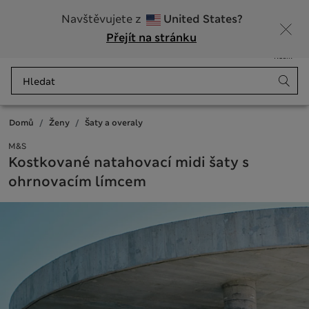
20% sleva na dámské nad 799 Kč
Navštěvujete z
United States?
Přejít na stránku
Nabídka
Přihlášení
Uloženo
Košík
Domů
Ženy
Šaty a overaly
M&S
Kostkované natahovací midi šaty s
ohrnovacím límcem