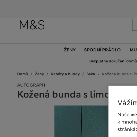
ŽENY
SPODNÍ PRÁDLO
MU
Bezplatné doručení domů 
Domů
Ženy
Kabáty a bundy
Saka
Kožená bunda s lí
AUTOGRAPH
Kožená bunda s límcem s 
Vážím
Naše we
k mnoha
stránká