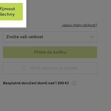
řijmout
šechny
VELIKOST
Jakou mám velikost?
Přidat do košíku
Uložit položku na později
Bezplatné doručení domů nad 1 200 Kč