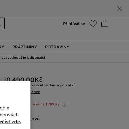
Nápověda
Vyhledat prodejnu
Přihlásit se
KY
PRÁZDNINY
POTRAVINY
 vyzvednout je k dispozici
10 490,00Kč
Všechny ceny jsou včetně daní a poplatků
8 Recenze
20% sleva na dámské nad 799 Kč
ogie
webových
BARVA:
Písková
číst zde.
Vyprodáno