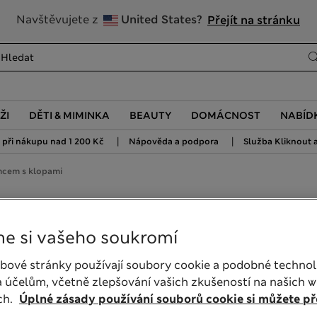
20% sleva na dámské nad 799 Kč
Navštěvujete z
United States?
Přejít na stránku
ŽI
DĚTI & MIMINKA
BEAUTY
DOMÁCNOST
NABÍD
|
|
při nákupu nad 1 200 Kč
Nápověda a podpora
Služba Kliknout a
mcem s klopami
klopami
e si vašeho soukromí
bové stránky používají soubory cookie a podobné technol
 účelům, včetně zlepšování vašich zkušeností na našich 
ch.
Úplné zásady používání souborů cookie si můžete pře