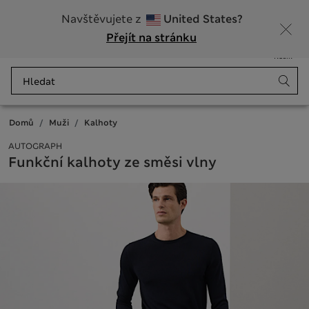
20% sleva na dámské nad 799 Kč
Navštěvujete z
United States?
Přejít na stránku
Nabídka
Přihlášení
Uloženo
Košík
Domů
Muži
Kalhoty
AUTOGRAPH
Funkční kalhoty ze směsi vlny