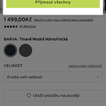
Přijmout všechny
1 499,00Kč
Všechny ceny jsou včetně daní a poplatků
24 Recenze
BARVA:
Tmavě Modrá Námořnická
VELIKOST
Jakou mám velikost?
Uložit položku na později