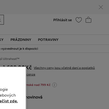
Nápověda
Vyhledat prodejnu
Přihlásit se
KY
PRÁZDNINY
POTRAVINY
 vyzvednout je k dispozici
gií Ultraheat™
1 699,00Kč
Všechny ceny jsou včetně daní a poplatků
14 Recenze
20% sleva na dámské nad 799 Kč
ogie
webových
BARVA:
Slonovinová
číst zde.
Vyprodáno