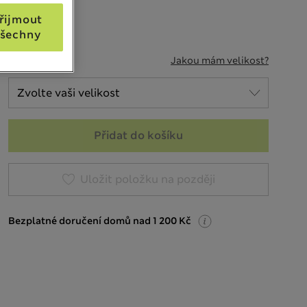
řijmout
šechny
VELIKOST
Jakou mám velikost?
Přidat do košíku
Uložit položku na později
Bezplatné doručení domů nad 1 200 Kč