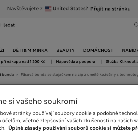
20% sleva na dámské nad 799 Kč
Navštěvujete z
United States?
Přejít na stránku
ŽI
DĚTI & MIMINKA
BEAUTY
DOMÁCNOST
NABÍD
|
|
při nákupu nad 1 200 Kč
Nápověda a podpora
Služba Kliknout a
í bunda
Flísová bunda se stojáčkem na zip z umělé kožešiny s technolo
 na zip z umělé kožešiny s
e si vašeho soukromí
bové stránky používají soubory cookie a podobné technol
 účelům, včetně zlepšování vašich zkušeností na našich 
ch.
Úplné zásady používání souborů cookie si můžete pře