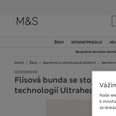
ŽENY
SPODNÍ PRÁDLO
MU
Bezplatné doručení domů 
Domů
Ženy
Sportovní a volnočasové oblečení
Sportovn
GOODMOVE
Flísová bunda se stojáčkem
Vážím
technologií Ultraheat™
Naše we
k mnoha
stránká