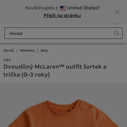
20% sleva na dámské nad 799 Kč
Navštěvujete z
United States?
Přejít na stránku
Nabídka
Přihlášení
Uloženo
Košík
Domů
Miminka
Sety
M&S
Dvoudílný McLaren™ outfit šortek a
trička (0–3 roky)