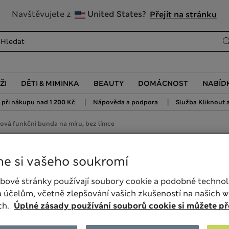
20% sleva na dámské nad 799 Kč
Navštěvujete z
United States?
Přejít na stránku
ŽI
DĚTI & MIMINKA
BEAUTY
DOMÁCNOST
NABÍD
|
|
při nákupu nad 1 200 Kč
Nápověda a podpora
Služba Kliknout a
ová funkční bunda na míru, bez límce
míru, bez límce
e si vašeho soukromí
bové stránky používají soubory cookie a podobné technol
 účelům, včetně zlepšování vašich zkušeností na našich 
ch.
Úplné zásady používání souborů cookie si můžete pře