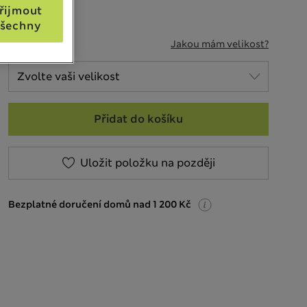
řijmout
šechny
VELIKOST
Jakou mám velikost?
Přidat do košíku
Uložit položku na později
Bezplatné doručení domů nad 1 200 Kč