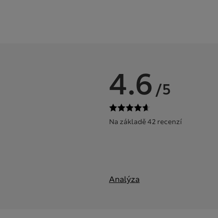
4.6
/5
Na základě 42 recenzí
Analýza