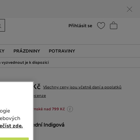
Nápověda
Vyhledat prodejnu
Přihlásit se
KY
PRÁZDNINY
POTRAVINY
 vyzvednout je k dispozici
1 299,00Kč
Všechny ceny jsou včetně daní a poplatků
42 Recenze
20% sleva na dámské nad 799 Kč
ogie
webových
BARVA:
Střední Indigová
číst zde.