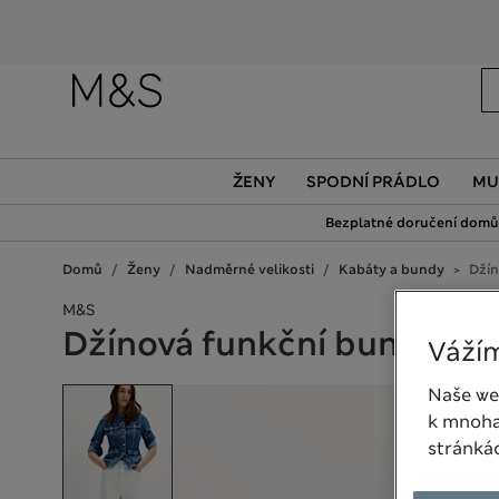
ŽENY
SPODNÍ PRÁDLO
MU
Bezplatné doručení domů 
Domů
Ženy
Nadměrné velikosti
Kabáty a bundy
Džín
M&S
Džínová funkční bunda na 
Vážím
Naše we
k mnoha
stránká