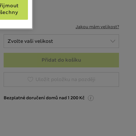
řijmout
šechny
VELIKOST
Jakou mám velikost?
Přidat do košíku
Uložit položku na později
Bezplatné doručení domů nad 1 200 Kč