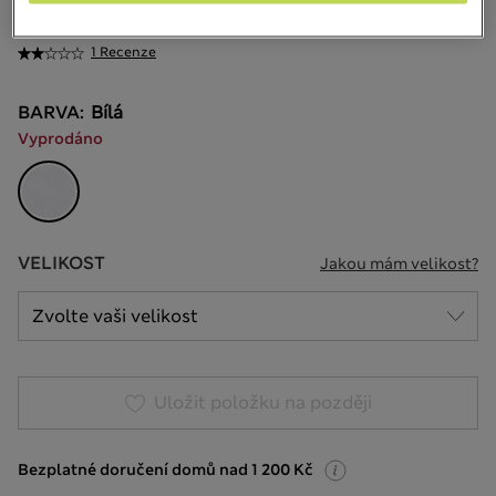
2 399,00Kč
-
3 199,00Kč
Všechny ceny jsou včetně daní a poplatků
1 Recenze
BARVA:
Bílá
Vyprodáno
VELIKOST
Jakou mám velikost?
Uložit položku na později
Bezplatné doručení domů nad 1 200 Kč