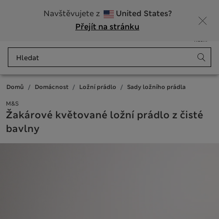
20% sleva na dámské nad 799 Kč
Navštěvujete z
United States?
Přejít na stránku
Nabídka
Přihlášení
Uloženo
Košík
Domů
Domácnost
Ložní prádlo
Sady ložního prádla
M&S
Žakárové květované ložní prádlo z čisté
bavlny