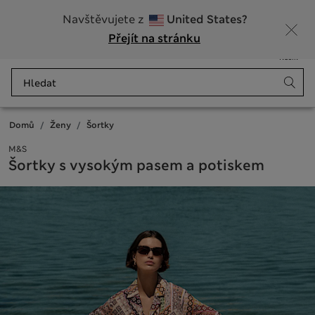
20% sleva na dámské nad 799 Kč
Navštěvujete z
United States?
Přejít na stránku
Nabídka
Přihlášení
Uloženo
Košík
Domů
Ženy
Šortky
M&S
Šortky s vysokým pasem a potiskem