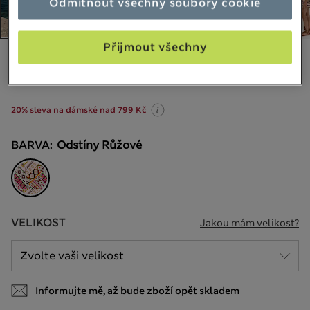
Odmítnout všechny soubory cookie
Přijmout všechny
799,00Kč
Všechny ceny jsou včetně daní a poplatků
14 Recenze
20% sleva na dámské nad 799 Kč
BARVA:
Odstíny Růžové
VELIKOST
Jakou mám velikost?
Informujte mě, až bude zboží opět skladem