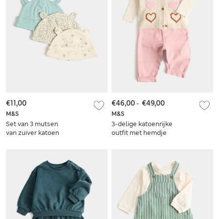
€11,00
€46,00
-
€49,00
M&S
M&S
Set van 3 mutsen
3-delige katoenrijke
van zuiver katoen
outfit met hemdje
(0-12 maanden)
en jeans met
hartjesmotief (0
maanden-5 jaar)