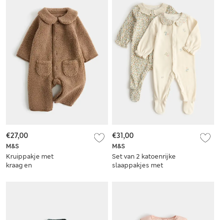
€27,00
€31,00
M&S
M&S
Kruippakje met
Set van 2 katoenrijke
kraag en
slaappakjes met
borgvoering (0-12
franje (3,18 kg-3 jaar)
maanden)