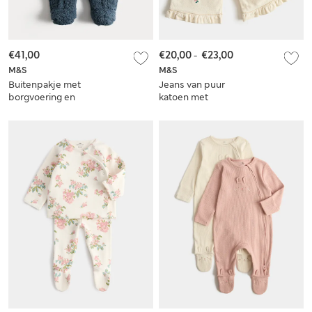
€41,00
€20,00
-
€23,00
M&S
M&S
Buitenpakje met
Jeans van puur
borgvoering en
katoen met
dubbele rits (0-12
borduursel (0-5 jaar)
maanden)