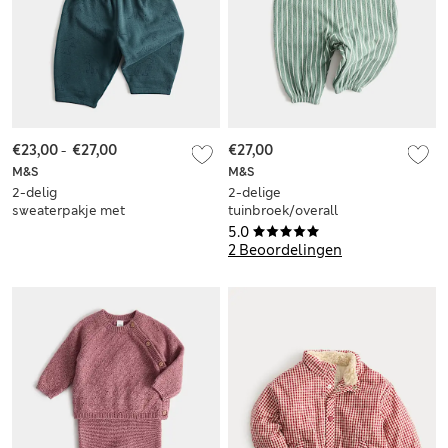
€23,00
-
€27,00
€27,00
M&S
M&S
2-delig
2-delige
sweaterpakje met
tuinbroek/overall
dinosaurusmotief
van puur
5.0
(0-5 jaar)
katoenjersey (0-3
2 Beoordelingen
jaar)