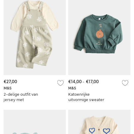
€27,00
€14,00
-
€17,00
M&S
M&S
2-delige outfit van
Katoenrijke
jersey met
uitvormige sweater
tuinbroek en top
(0-5 jaar)
met bloemenmotief
(0-3 jaar)