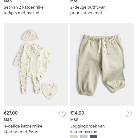
M&S
M&S
Set van 2 katoenrijke
2-delige outfit van
jurkjes met maillot
puur katoen met
(0 maanden-3 jaar)
hartjes- en
streepmotief (0-5
jaar)
€27,00
€14,00
M&S
M&S
4-delige katoenrijke
Joggingbroek van
startset met Peter
katoenmix met
Rabbit™-motief
fleece voering (0-3