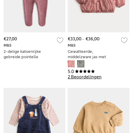
€27,00
€33,00
-
€36,00
M&S
M&S
2-delige katoenrijke
Gewatteerde,
gebreide pointelle
middelzware jas met
outfit (3,18 kg-1 jaar)
Gingham-ruit (0-5
jaar)
5.0
2 Beoordelingen