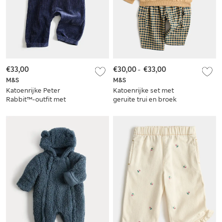
€33,00
€30,00
-
€33,00
M&S
M&S
Katoenrijke Peter
Katoenrijke set met
Rabbit™-outfit met
geruite trui en broek
tuinbroek (0-3 jaar)
(0-5 jaar)