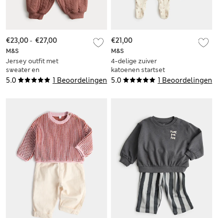
€23,00
-
€27,00
€21,00
M&S
M&S
Jersey outfit met
4-delige zuiver
sweater en
katoenen startset
joggingbroek (0-5
(3,18 kg-9 maanden)
5.0
1 Beoordelingen
5.0
1 Beoordelingen
jaar)