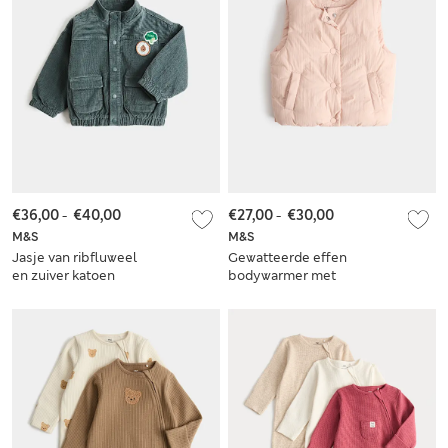
€36,00
-
€40,00
€27,00
-
€30,00
M&S
M&S
Jasje van ribfluweel
Gewatteerde effen
en zuiver katoen
bodywarmer met
met badge (0-5 jaar)
ronde hals (0-5 jaar)