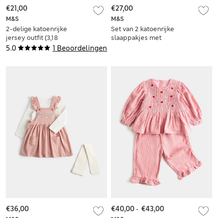
€21,00
€27,00
M&S
M&S
2-delige katoenrijke
Set van 2 katoenrijke
jersey outfit (3,18
slaappakjes met
kg-12 maanden)
konijntjesmotief (0-
5.0
1 Beoordelingen
3 jaar)
€36,00
€40,00
-
€43,00