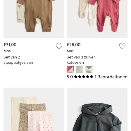
€31,00
€26,00
M&S
M&S
Set van 2
Set van 3 zuiver
slaappakjes van
katoenen
katoenmix met
slaappakjes met
berenmotief (0-3
wafelstructuur (3,2
5.0
1 Beoordelingen
jaar)
kg-3 jaar)