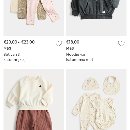
€20,00
-
€23,00
€18,00
M&S
M&S
Set van 3
Hoodie van
katoenrijke,
katoenmix met
geribbelde legging
fleecevoering (0-3
(0 maanden-5 jaar)
jaar)