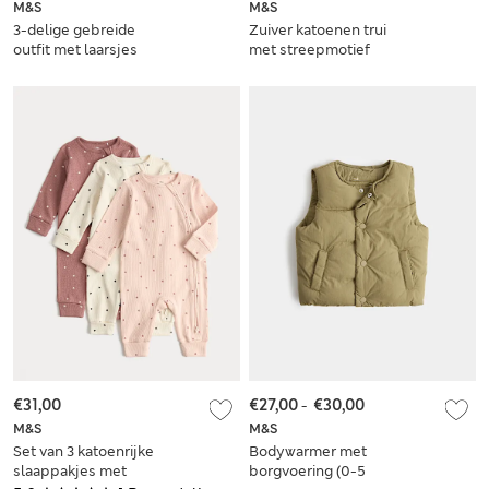
M&S
M&S
3-delige gebreide
Zuiver katoenen trui
outfit met laarsjes
met streepmotief
(3,18 kg-12 maanden)
(0-5 jaar)
€31,00
€27,00
-
€30,00
M&S
M&S
Set van 3 katoenrijke
Bodywarmer met
slaappakjes met
borgvoering (0-5