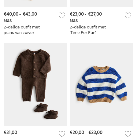
€40,00
-
€43,00
€23,00
-
€27,00
M&S
M&S
2-delige outfit met
2-delige outfit met
jeans van zuiver
'Time For Fun'-
katoen (0-5 jaar)
sweater (0-5 jaar)
€31,00
€20,00
-
€23,00