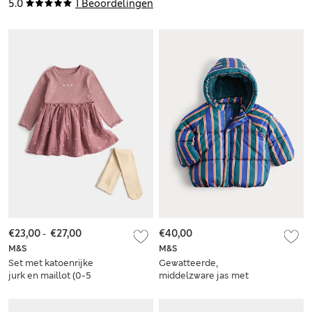
hartjes (3,18 kg-3
jaar)
5.0
1 Beoordelingen
jaar)
€23,00
-
€27,00
€40,00
M&S
M&S
Set met katoenrijke
Gewatteerde,
jurk en maillot (0-5
middelzware jas met
jaar)
streepmotief (0-5
jaar)