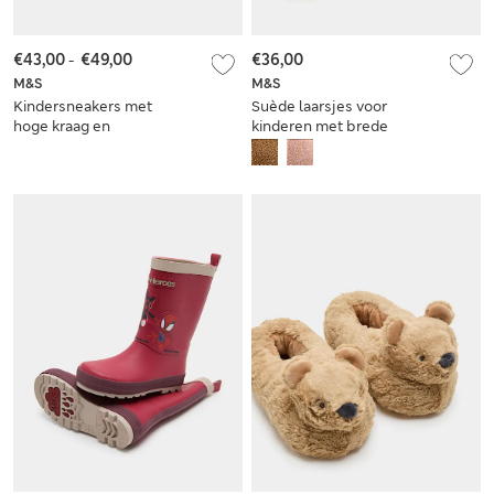
€43,00
-
€49,00
€36,00
M&S
M&S
Kindersneakers met
Suède laarsjes voor
hoge kraag en
kinderen met brede
Minecraft™
neus (maat 17-21,5)
Freshfeet™ (maat
28-37)