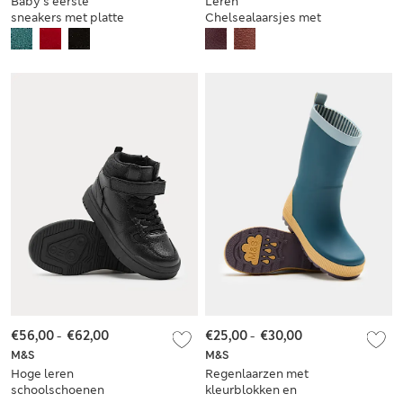
Baby’s eerste
Leren
sneakers met platte
Chelsealaarsjes met
zool (maat 19,5-20,5)
brede neus en hart
(maat 17-21,5)
€56,00
-
€62,00
€25,00
-
€30,00
M&S
M&S
Hoge leren
Regenlaarzen met
schoolschoenen
kleurblokken en