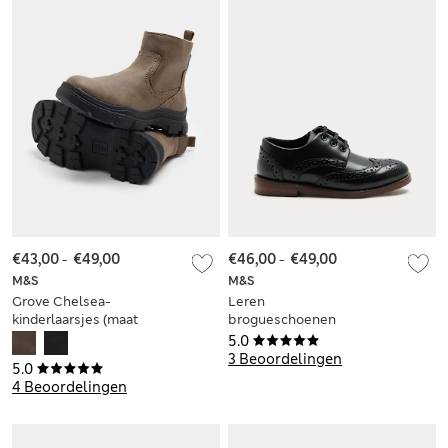
€43,00
-
€49,00
€46,00
-
€49,00
M&S
M&S
Grove Chelsea-
Leren
kinderlaarsjes (maat
brogueschoenen
20,5-40,5)
met veters voor
5.0
kinderen (maat 25,5-
3 Beoordelingen
5.0
40,5)
4 Beoordelingen