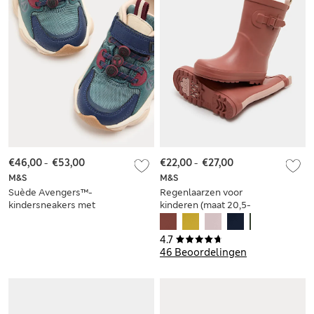
€46,00
-
€53,00
€22,00
-
€27,00
M&S
M&S
Suède Avengers™-
Regenlaarzen voor
kindersneakers met
kinderen (maat 20,5-
klittenband (maat
39,5)
20,5-34,5)
4.7
46 Beoordelingen