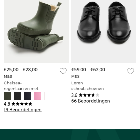
€25,00
-
€28,00
€59,00
-
€62,00
M&S
M&S
Chelsea-
Leren
regenlaarzen met
schoolschoenen
warme voering voor
met kant voor
3.6
kinderen (maat 19,5-
kinderen (maat 35-
66 Beoordelingen
4.8
34,5)
43)
19 Beoordelingen