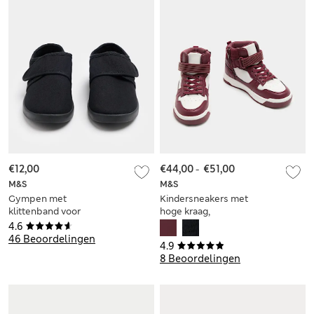
€12,00
€44,00
-
€51,00
M&S
M&S
Gympen met
Kindersneakers met
klittenband voor
hoge kraag,
kinderen (maat 24-
klittenband en
4.6
37)
Freshfeet™ (maat
46 Beoordelingen
4.9
20,5-40,5)
8 Beoordelingen