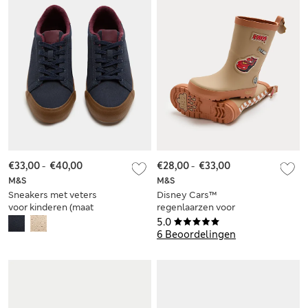
€33,00
-
€40,00
€28,00
-
€33,00
M&S
M&S
Sneakers met veters
Disney Cars™
voor kinderen (maat
regenlaarzen voor
20,5-40,5)
kinderen (maat 20,5-
5.0
34,5)
6 Beoordelingen