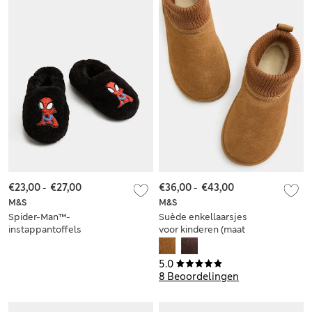
€23,00
-
€27,00
€36,00
-
€43,00
M&S
M&S
Spider-Man™-
Suède enkellaarsjes
instappantoffels
voor kinderen (maat
voor kinderen (maat
20,5-39,5)
20,5-34,5)
5.0
8 Beoordelingen