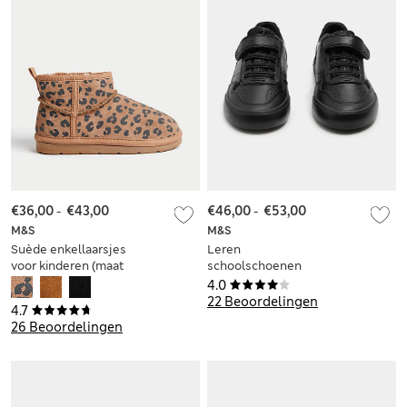
€36,00
-
€43,00
€46,00
-
€53,00
M&S
M&S
Suède enkellaarsjes
Leren
voor kinderen (maat
schoolschoenen
20,5-39,5)
met klittenband
4.0
voor kinderen (maat
22 Beoordelingen
4.7
25,5-34,5)
26 Beoordelingen