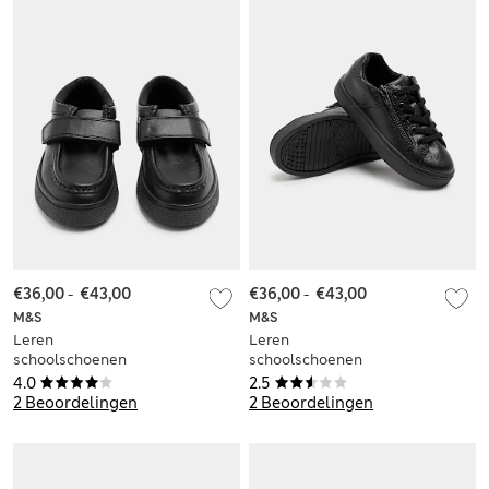
€36,00
-
€43,00
€36,00
-
€43,00
M&S
M&S
Leren
Leren
schoolschoenen
schoolschoenen
met siernaad voor
voor kinderen met
4.0
2.5
kinderen (maat 25,5-
ritssluiting (maat
2 Beoordelingen
2 Beoordelingen
34,5)
25,5-34,5)