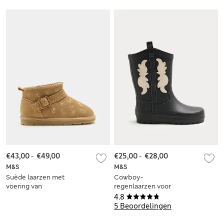
voor kinderen (maat
ribbels voor
25,5-34,5)
kinderen (maat 20,5-
34,5)
€43,00
-
€49,00
€25,00
-
€28,00
M&S
M&S
Suède laarzen met
Cowboy-
voering van
regenlaarzen voor
imitatiebont en
kinderen (maat 20,5-
4.8
borduurwerk (maat
34,5)
5 Beoordelingen
20,5-34,5)