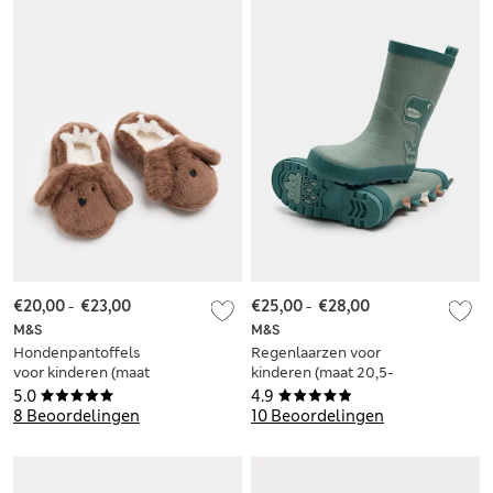
€20,00
-
€23,00
€25,00
-
€28,00
M&S
M&S
Hondenpantoffels
Regenlaarzen voor
voor kinderen (maat
kinderen (maat 20,5-
20,5-32)
34,5)
5.0
4.9
8 Beoordelingen
10 Beoordelingen