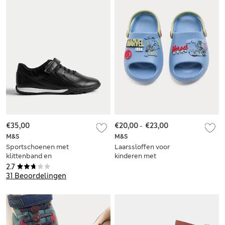
€35,00
€20,00
-
€23,00
M&S
M&S
Sportschoenen met
Laarssloffen voor
klittenband en
kinderen met
Freshfeet™ voor
Marvel™-thema
2.7
kinderen (maat 28-
(maat 20,5-34,5)
31 Beoordelingen
40,5)