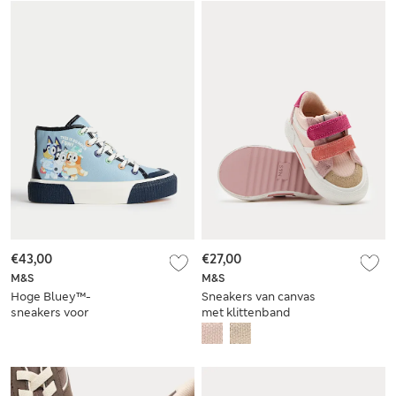
€43,00
€27,00
M&S
M&S
Hoge Bluey™-
Sneakers van canvas
sneakers voor
met klittenband
kinderen (maat 20,5-
voor baby's (maat
32)
19,5-20,5)