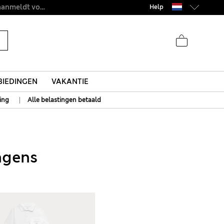
Zin in 15% korting? Dat en meer exclusieve beloningen krijgt u wanneer u zich aanmeldt voor Sparks
Help
IEDINGEN
VAKANTIE
|
ing
Alle belastingen betaald
ongens