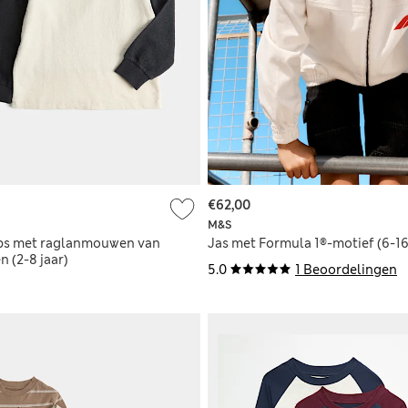
€62,00
M&S
ops met raglanmouwen van
Jas met Formula 1®-motief (6-16
n (2-8 jaar)
5.0
1 Beoordelingen