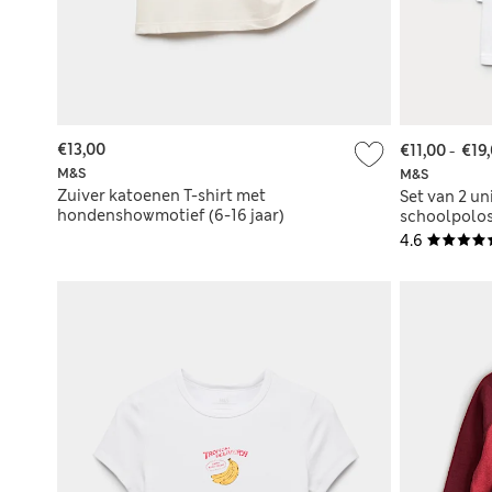
€13,00
€11,00
-
€19
M&S
M&S
Zuiver katoenen T-shirt met
Set van 2 un
hondenshowmotief (6-16 jaar)
schoolpolosh
18 jaar)
4.6