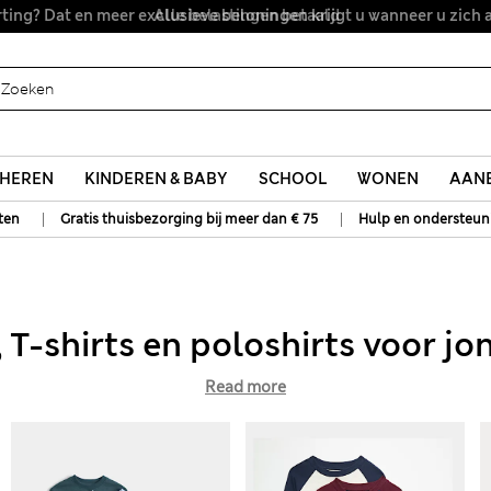
Alle belastingen betaald
HEREN
KINDEREN & BABY
SCHOOL
WONEN
AANB
|
|
ten
Gratis thuisbezorging bij meer dan € 75
Hulp en ondersteun
 T-shirts en poloshirts voor j
Read more