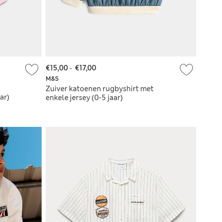
€15,00
-
€17,00
M&S
Zuiver katoenen rugbyshirt met
ar)
enkele jersey (0-5 jaar)