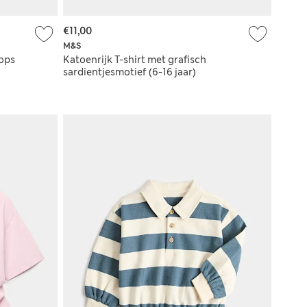
€11,00
M&S
ops
Katoenrijk T-shirt met grafisch
sardientjesmotief (6-16 jaar)