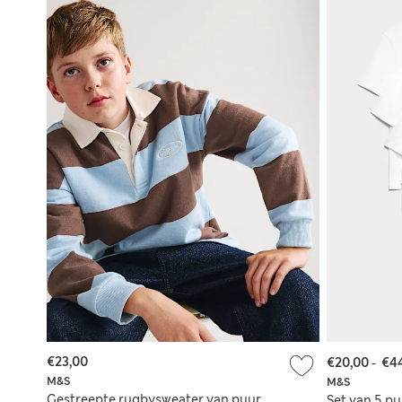
€23,00
€20,00
-
€4
M&S
M&S
Gestreepte rugbysweater van puur
Set van 5 p