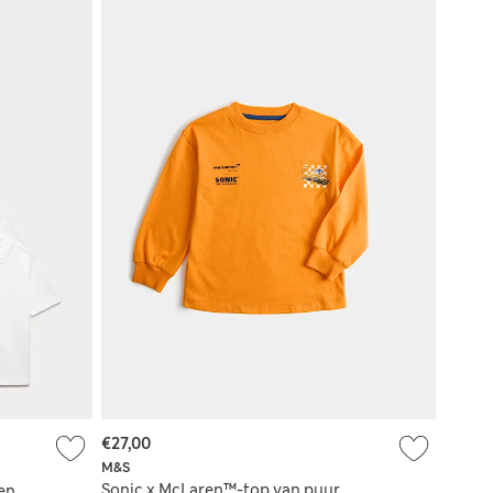
€27,00
M&S
Sonic x McLaren™-top van puur
nen