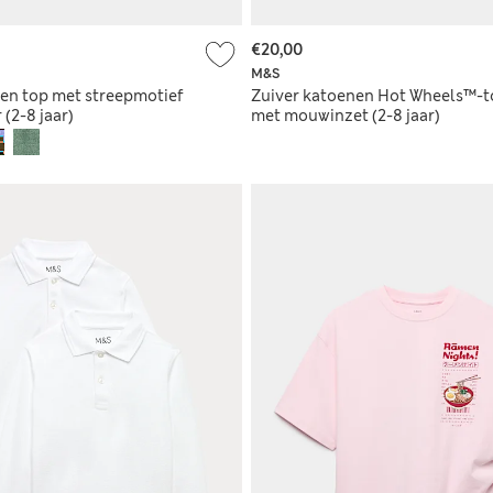
€20,00
M&S
en top met streepmotief
Zuiver katoenen Hot Wheels™-t
 (2-8 jaar)
met mouwinzet (2-8 jaar)