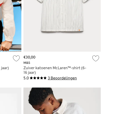
€30,00
M&S
 jaar)
Zuiver katoenen McLaren™-shirt (6-
16 jaar)
5.0
3 Beoordelingen