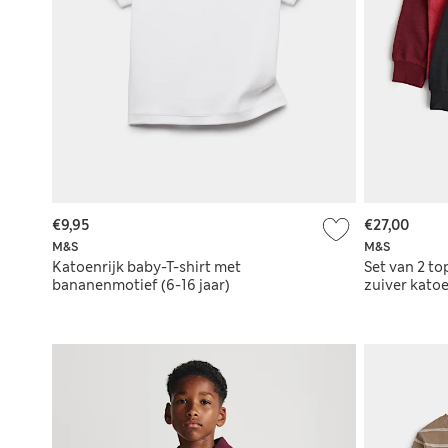
€9,95
€27,00
M&S
M&S
Katoenrijk baby-T-shirt met
Set van 2 t
bananenmotief (6-16 jaar)
zuiver katoe