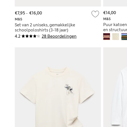
€14,00
€7,95
-
€16,00
M&S
M&S
Puur katoen
Set van 2 uniseks, gemakkelijke
en structuur
schoolpoloshirts (3-18 jaar)
4.2
28 Beoordelingen