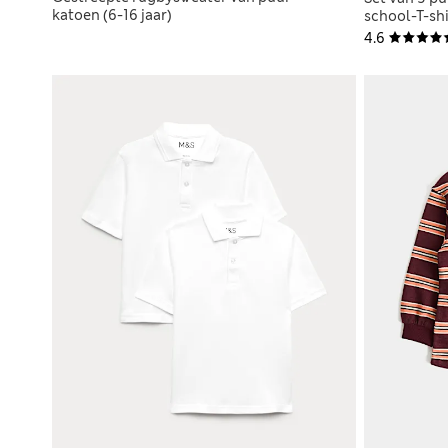
katoen (6-16 jaar)
school-T-shi
4.6