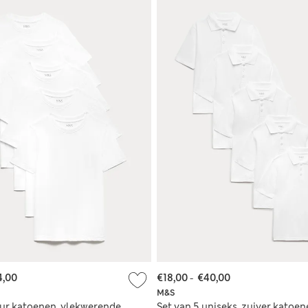
4,00
€18,00
-
€40,00
M&S
uur katoenen, vlekwerende
Set van 5 uniseks, zuiver katoe