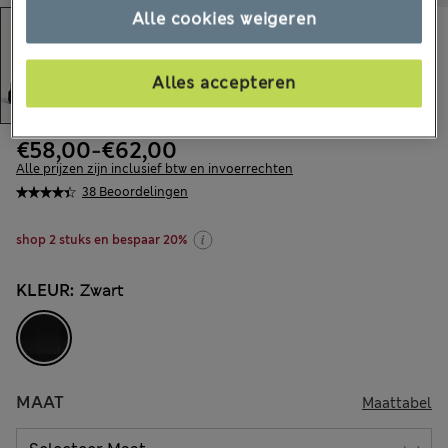
Alle cookies weigeren
Alles accepteren
€58,00
-
€62,00
Alle prijzen zijn inclusief btw en invoerrechten
38 Beoordelingen
shop 2 stuks en bespaar 20%
KLEUR:
Zwart
MAAT
Maattabel