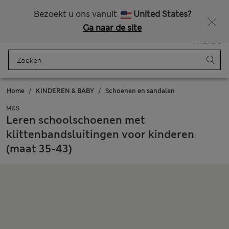
Alle belastingen betaald
Zin in 15% korting? Dat en meer exclusieve beloningen krijgt u wanneer u zich aanmeldt voor Sparks
Bezoekt u ons vanuit
United States?
Ga naar de site
Menu
Aanmelden
Opgeslagen
Winkelmand
Home
KINDEREN & BABY
Schoenen en sandalen
M&S
Leren schoolschoenen met
klittenbandsluitingen voor kinderen
(maat 35-43)