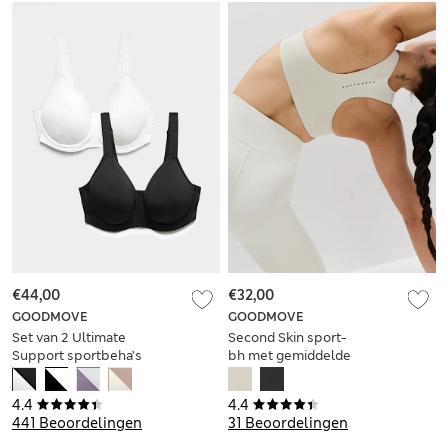
€44,00
€32,00
GOODMOVE
GOODMOVE
Set van 2 Ultimate
Second Skin sport-
Support sportbeha’s
bh met gemiddelde
met beugel,
ondersteuning en
cupmaten A-H
gel
4.4
4.4
441 Beoordelingen
31 Beoordelingen