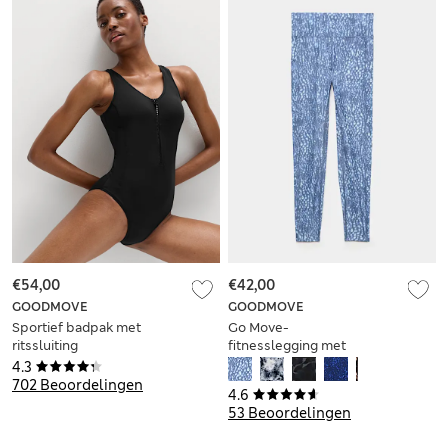
€54,00
€42,00
GOODMOVE
GOODMOVE
Sportief badpak met
Go Move-
ritssluiting
fitnesslegging met
print
4.3
702 Beoordelingen
4.6
53 Beoordelingen