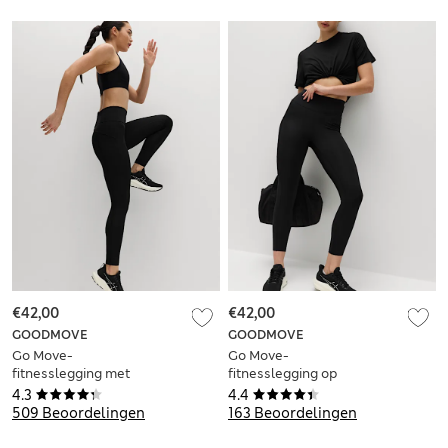
€42,00
€42,00
GOODMOVE
GOODMOVE
Go Move-
Go Move-
fitnesslegging met
fitnesslegging op
hoge taille
7/8-lengte met
4.3
4.4
hoge taille
509 Beoordelingen
163 Beoordelingen