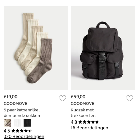
€19,00
€59,00
GOODMOVE
GOODMOVE
5 paar katoenrijke,
Rugzak met
dempende sokken
trekkoord en
meerdere vakken
4.8
16 Beoordelingen
4.5
320 Beoordelingen