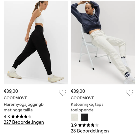
€39,00
€39,00
GOODMOVE
GOODMOVE
Haremyogajoggingbroek
Katoenrijke, taps
met hoge taille
toelopende
joggingbroek met
4.3
hoge taille en
227 Beoordelingen
3.9
enkelboord
28 Beoordelingen