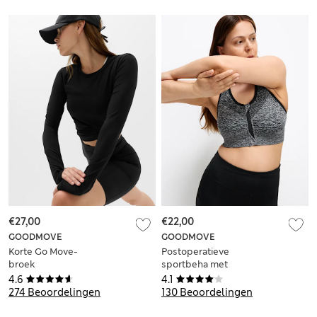
€27,00
€22,00
GOODMOVE
GOODMOVE
Korte Go Move-
Postoperatieve
broek
sportbeha met
gemiddelde
4.6
4.1
ondersteuning,
274 Beoordelingen
130 Beoordelingen
cupmaten S-XL