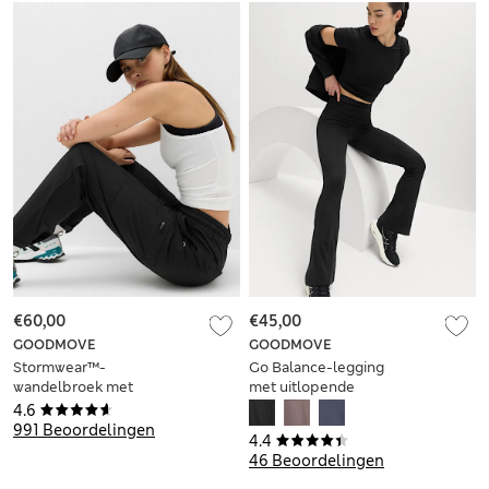
€60,00
€45,00
GOODMOVE
GOODMOVE
Stormwear™-
Go Balance-legging
wandelbroek met
met uitlopende
taps toelopende
taille en omslag
4.6
pijpen
991 Beoordelingen
4.4
46 Beoordelingen