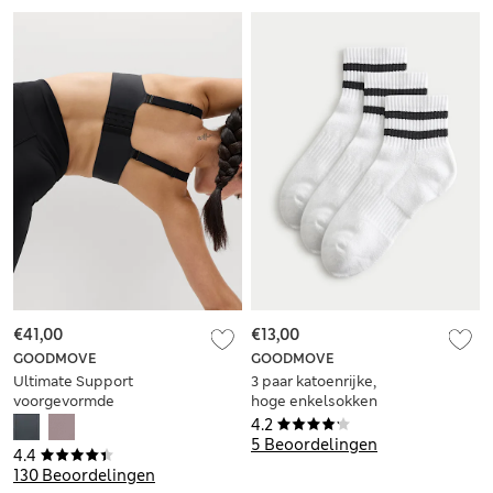
€41,00
€13,00
GOODMOVE
GOODMOVE
Ultimate Support
3 paar katoenrijke,
voorgevormde
hoge enkelsokken
sportbeha, A-H
met streepmotief
4.2
5 Beoordelingen
4.4
130 Beoordelingen