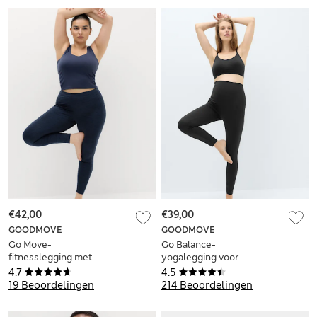
€42,00
€39,00
GOODMOVE
GOODMOVE
Go Move-
Go Balance-
fitnesslegging met
yogalegging voor
hoge taille
zwangerschap
4.7
4.5
19 Beoordelingen
214 Beoordelingen