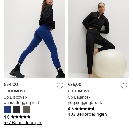
€54,00
€39,00
GOODMOVE
GOODMOVE
Go Discover-
Go Balance-
wandellegging met
yogajoggingbroek
Stormwear™
met boordjes
4.6
403 Beoordelingen
4.8
527 Beoordelingen