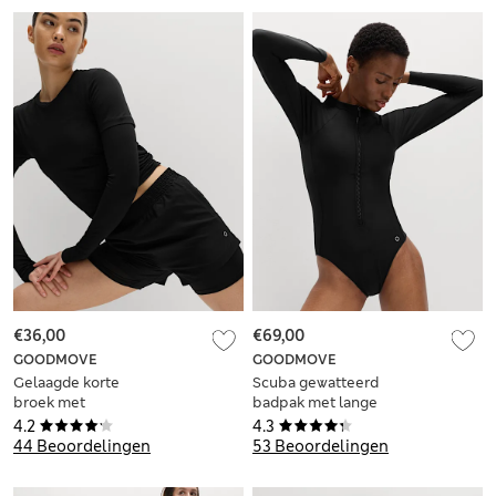
€36,00
€69,00
GOODMOVE
GOODMOVE
Gelaagde korte
Scuba gewatteerd
broek met
badpak met lange
Stormwear™
mouwen
4.2
4.3
44 Beoordelingen
53 Beoordelingen