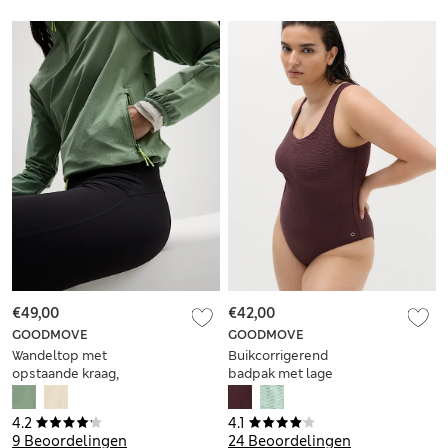
€49,00
€42,00
GOODMOVE
GOODMOVE
Wandeltop met
Buikcorrigerend
opstaande kraag,
badpak met lage
halflange rits en
rug, vulling en
Stormwear™
structuur
4.2
4.1
9 Beoordelingen
24 Beoordelingen