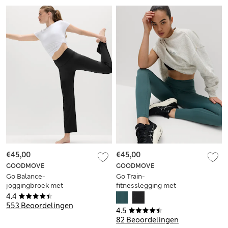
€45,00
€45,00
GOODMOVE
GOODMOVE
Go Balance-
Go Train-
joggingbroek met
fitnesslegging met
rechte pijpen voor
hoge taille
4.4
yoga
553 Beoordelingen
4.5
82 Beoordelingen