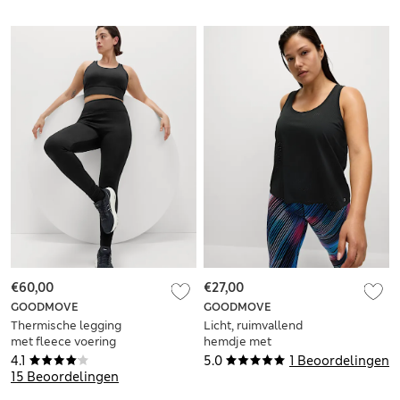
€60,00
€27,00
GOODMOVE
GOODMOVE
Thermische legging
Licht, ruimvallend
met fleece voering
hemdje met
en hoge taille
structuur
4.1
5.0
1 Beoordelingen
15 Beoordelingen