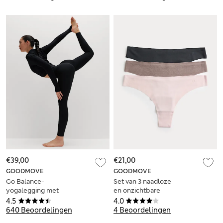
€39,00
€21,00
GOODMOVE
GOODMOVE
Go Balance-
Set van 3 naadloze
yogalegging met
en onzichtbare
tailleband in
strings
4.5
4.0
wikkelstijl
640 Beoordelingen
4 Beoordelingen