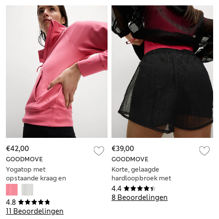
€42,00
€39,00
GOODMOVE
GOODMOVE
Yogatop met
Korte, gelaagde
opstaande kraag en
hardloopbroek met
halflange rits
hoge taille en
4.4
structuur
8 Beoordelingen
4.8
11 Beoordelingen