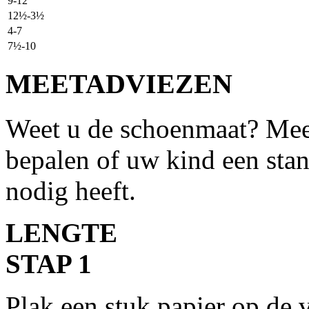
9-12
12½-3½
4-7
7½-10
MEETADVIEZEN
Weet u de schoenmaat? Mee
bepalen of uw kind een sta
nodig heeft.
LENGTE
STAP 1
Plak een stuk papier op de v