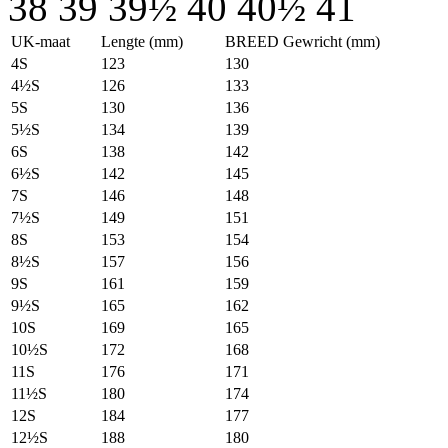
38
39
39½
40
40½
41
UK-maat
Lengte (mm)
BREED Gewricht (mm)
4S
123
130
4½S
126
133
5S
130
136
5½S
134
139
6S
138
142
6½S
142
145
7S
146
148
7½S
149
151
8S
153
154
8½S
157
156
9S
161
159
9½S
165
162
10S
169
165
10½S
172
168
11S
176
171
11½S
180
174
12S
184
177
12½S
188
180