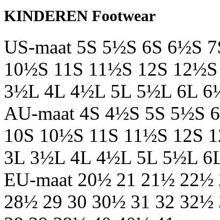
KINDEREN Footwear
US-maat
5S
5½S
6S
6½S
7
10½S
11S
11½S
12S
12½S
3½L
4L
4½L
5L
5½L
6L
6
AU-maat
4S
4½S
5S
5½S
10S
10½S
11S
11½S
12S
1
3L
3½L
4L
4½L
5L
5½L
6
EU-maat
20½
21
21½
22½
28½
29
30
30½
31
32
32½