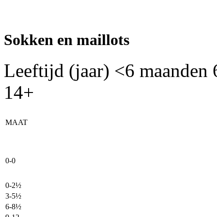
Sokken en maillots
Leeftijd (jaar)
<6 maanden
14+
MAAT
0-0
0-2½
3-5½
6-8½