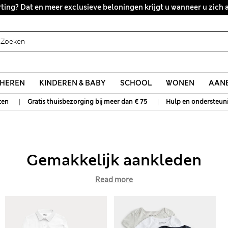
Alle belastingen betaald
HEREN
KINDEREN & BABY
SCHOOL
WONEN
AANB
|
|
ten
Gratis thuisbezorging bij meer dan € 75
Hulp en ondersteun
Gemakkelijk aankleden
Read more