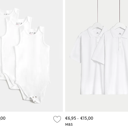
,00
€6,95
-
€15,00
M&S