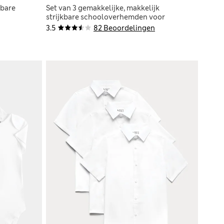
sbare
Set van 3 gemakkelijke, makkelijk
strijkbare schooloverhemden voor
meisjes (3-18 jaar)
3.5
82 Beoordelingen