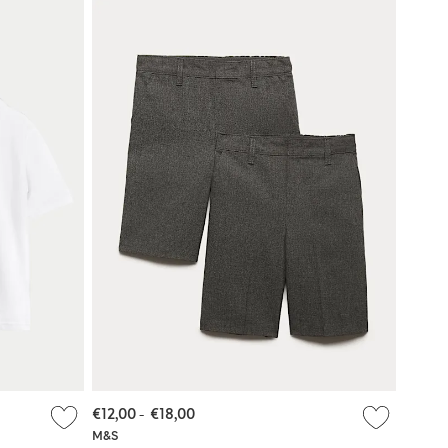
€12,00
-
€18,00
M&S