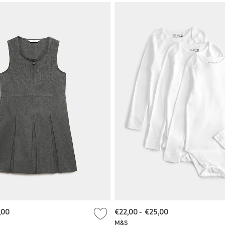
,00
€22,00
-
€25,00
M&S