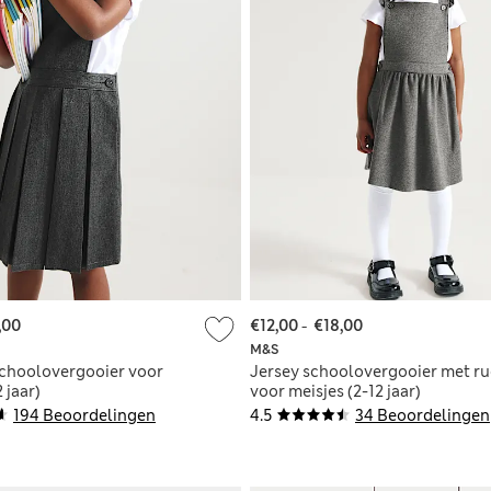
,00
€12,00
-
€18,00
M&S
choolovergooier voor
Jersey schoolovergooier met r
 jaar)
voor meisjes (2-12 jaar)
194 Beoordelingen
4.5
34 Beoordelingen