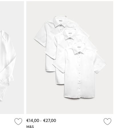
€14,00
-
€27,00
M&S