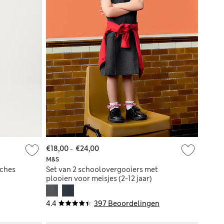
€18,00
-
€24,00
M&S
uches
Set van 2 schoolovergooiers met
plooien voor meisjes (2-12 jaar)
4.4
397 Beoordelingen