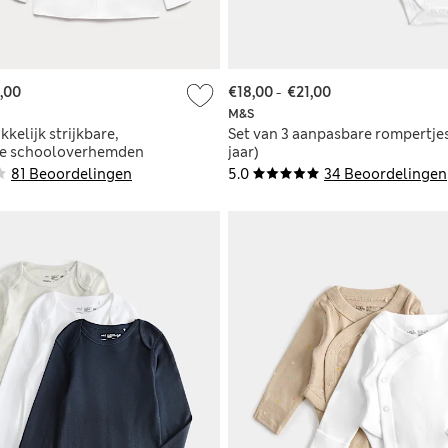
,00
€18,00
-
€21,00
M&S
kkelijk strijkbare,
Set van 3 aanpasbare rompertjes
ke schooloverhemden
jaar)
 (3-18 jaar)
81 Beoordelingen
5.0
34 Beoordelingen