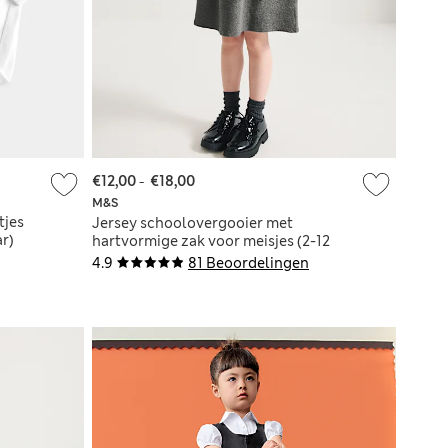
€12,00
-
€18,00
M&S
tjes
Jersey schoolovergooier met
ar)
hartvormige zak voor meisjes (2-12
jaar)
4.9
81 Beoordelingen