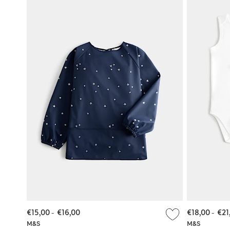
€15,00
-
€16,00
€18,00
-
€21
M&S
M&S