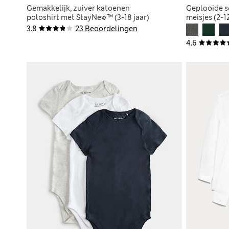
Gemakkelijk, zuiver katoenen
Geplooide s
poloshirt met StayNew™ (3-18 jaar)
meisjes (2-12
3.8
23 Beoordelingen
4.6