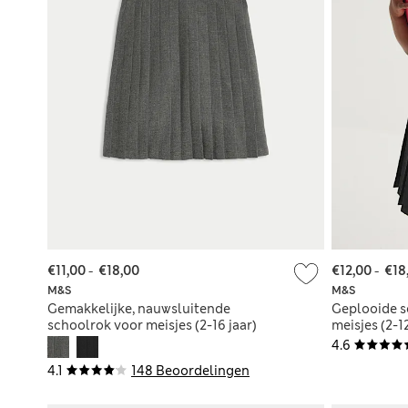
€11,00
-
€18,00
€12,00
-
€18
M&S
M&S
Gemakkelijke, nauwsluitende
Geplooide s
schoolrok voor meisjes (2-16 jaar)
meisjes (2-12
4.6
4.1
148 Beoordelingen