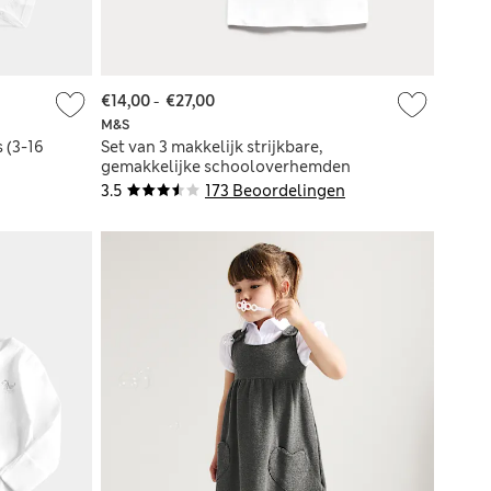
€14,00
-
€27,00
M&S
 (3-16
Set van 3 makkelijk strijkbare,
gemakkelijke schooloverhemden
voor jongens (3-18 jaar)
3.5
173 Beoordelingen