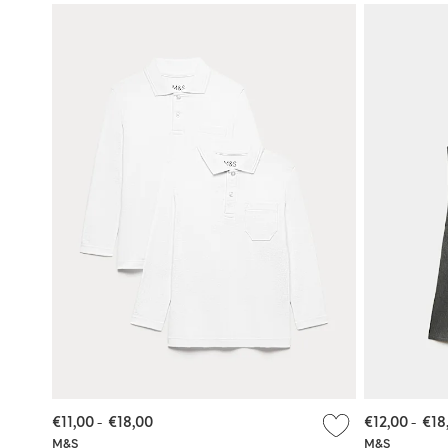
€11,00
-
€18,00
€12,00
-
€18
M&S
M&S