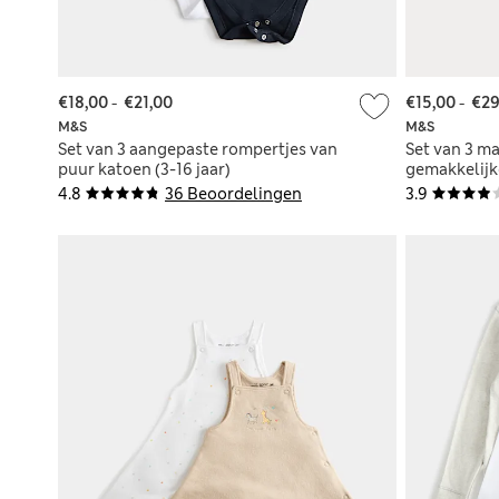
€18,00
-
€21,00
€15,00
-
€29
M&S
M&S
Set van 3 aangepaste rompertjes van
Set van 3 ma
puur katoen (3-16 jaar)
gemakkelij
voor jongens
4.8
36 Beoordelingen
3.9