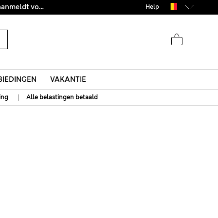
Zin in 15% korting? Dat en meer exclusieve beloningen krijgt u wanneer u zich aanmeldt voor Sparks
Help
IEDINGEN
VAKANTIE
|
ing
Alle belastingen betaald