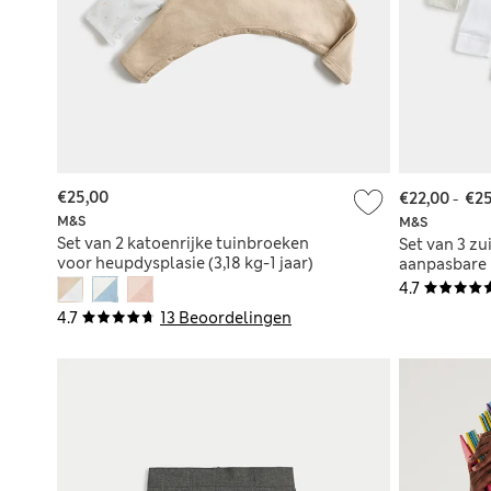
€25,00
€22,00
-
€25
M&S
M&S
Set van 2 katoenrijke tuinbroeken
Set van 3 zu
voor heupdysplasie (3,18 kg-1 jaar)
aanpasbare b
4.7
4.7
13 Beoordelingen