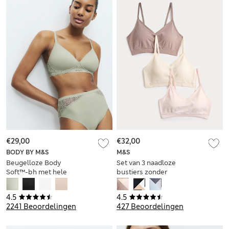
€29,00
€32,00
BODY BY M&S
M&S
Beugelloze Body
Set van 3 naadloze
Soft™-bh met hele
bustiers zonder
cup, cupmaten A-E
beugel
4.5
4.5
2241 Beoordelingen
427 Beoordelingen