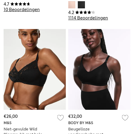
beugel
Shape Define™ voor
4.7
cupmaten A-E
10 Beoordelingen
4.2
1114 Beoordelingen
€26,00
€32,00
M&S
BODY BY M&S
Niet-gevulde Wild
Beugelloze