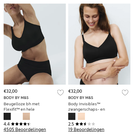
€32,00
€32,00
BODY BY M&S
BODY BY M&S
Beugelloze bh met
Body Invisibles™
Flexifit™ en hele
zwangerschaps- en
cup voor cupmaten
borstvoedingsbh
A-E
zonder beugel (A-H)
4.4
2.5
4505 Beoordelingen
19 Beoordelingen