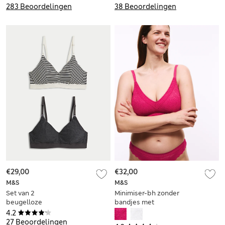
283 Beoordelingen
38 Beoordelingen
€29,00
€32,00
M&S
M&S
Set van 2
Minimiser-bh zonder
beugelloze
bandjes met
voedings-bh's,
Flexifit™ en kant,
4.2
cupmaten A-E
cupmaten C-H
27 Beoordelingen