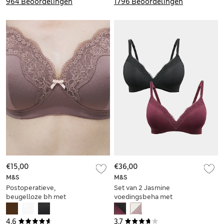
964 Beoordelingen
1796 Beoordelingen
€15,00
€36,00
M&S
M&S
Postoperatieve,
Set van 2 Jasmine
beugelloze bh met
voedingsbeha met
borduurwerk en
kanten afwerking
jasmijnkant (voor
voor cupmaten B-G
4.6
3.7
cupmaten A-E)