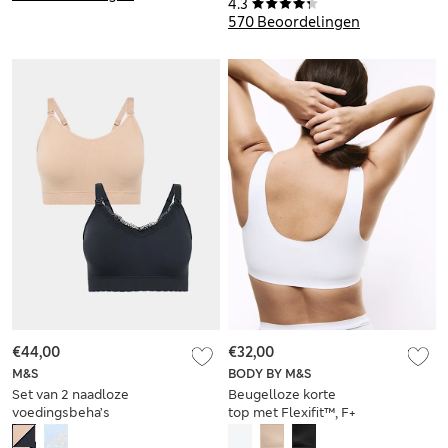
4.3
570 Beoordelingen
€44,00
€32,00
M&S
BODY BY M&S
Set van 2 naadloze
Beugelloze korte
voedingsbeha’s
top met Flexifit™, F+
zonder beugel