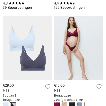
4.8
4.4
39 Beoordelingen
165 Beoordelingen
€29,00
€15,00
M&S
M&S
Set van 2
Beugelloze
beugelloze
zwangerschaps- en
voedings-bh's,
voedingsbeha met