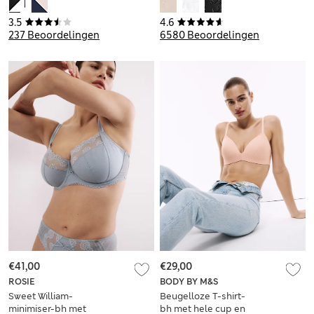
afwerking voor
ondersteunende bh
cupmaten B-G
met hele cup voor
3.5
4.6
cupmaten B-G
237 Beoordelingen
6580 Beoordelingen
€41,00
€29,00
ROSIE
BODY BY M&S
Sweet William-
Beugelloze T-shirt-
minimiser-bh met
bh met hele cup en