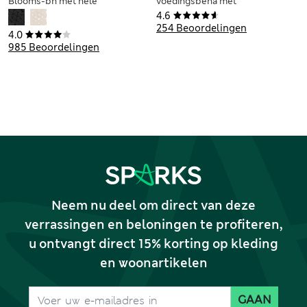
Blooms-bh met hele
voedingsbeha met
cup voor cupmaten
Flexifit™ voor
4.6
A-E
cupmaten A-H
254 Beoordelingen
4.0
985 Beoordelingen
Neem nu deel om direct van deze
verrassingen en beloningen te profiteren,
u ontvangt direct 15% korting op kleding
en woonartikelen
GAAN