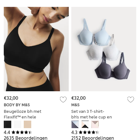
€32,00
€32,00
BODY BY M&S
M&S
Beugelloze bh met
Set van 3 T-shirt-
Flexifit™ en hele
bh's met hele cup en
cup voor cupmaten
beugel voor
F-H
cupmaten A-E
4.4
4.3
2635 Beoordelingen
2152 Beoordelingen