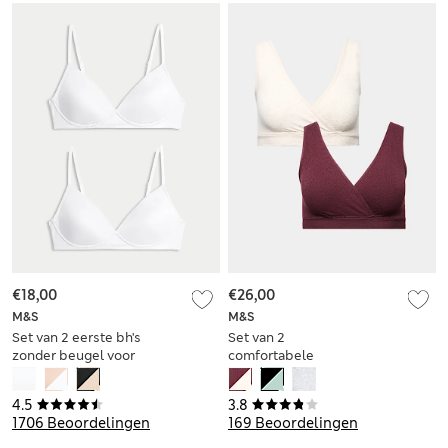
€18,00
€26,00
M&S
M&S
Set van 2 eerste bh's
Set van 2
zonder beugel voor
comfortabele
cupmaten AA-D
voedingsbh's
4.5
3.8
1706 Beoordelingen
169 Beoordelingen