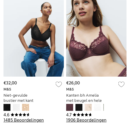
€32,00
€26,00
M&S
M&S
Niet-gevulde
Kanten bh Amelia
bustier met kant
met beugel en hele
voor cupmaten F-H
cup, voor cupmaten
A-E
4.6
4.7
1485 Beoordelingen
1906 Beoordelingen