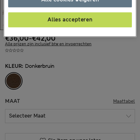
Alles accepteren
€36,00
-
€42,00
Alle prijzen zijn inclusief btw en invoerrechten
KLEUR:
Donkerbruin
MAAT
Maattabel