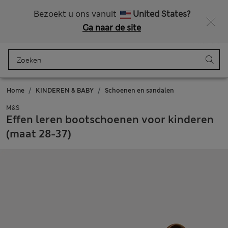
Alle belastingen betaald
Zin in 15% korting? Dat en meer exclusieve beloningen krijgt u wanneer u zich aanmeldt voor Sparks
Bezoekt u ons vanuit
United States?
Ga naar de site
Menu
Aanmelden
Opgeslagen
Winkelmand
Home
KINDEREN & BABY
Schoenen en sandalen
M&S
Effen leren bootschoenen voor kinderen
(maat 28-37)