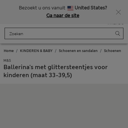
Alle belastingen betaald
Zin in 15% korting? Dat en meer exclusieve beloningen krijgt u wanneer u zich aanmeldt voor Sparks
Bezoekt u ons vanuit
United States?
Ga naar de site
Menu
Aanmelden
Opgeslagen
Winkelmand
Home
KINDEREN & BABY
Schoenen en sandalen
Schoenen
M&S
Ballerina's met glittersteentjes voor
kinderen (maat 33-39,5)