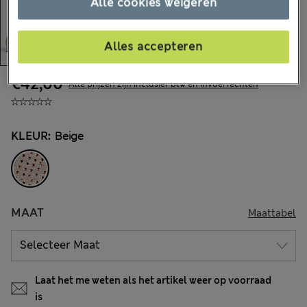
Alle cookies weigeren
Alles accepteren
€42,00
Alle prijzen zijn inclusief btw en invoerrechten
KLEUR:
Beige
MAAT
Maattabel
Laat het me weten als het artikel weer op voorraad
is