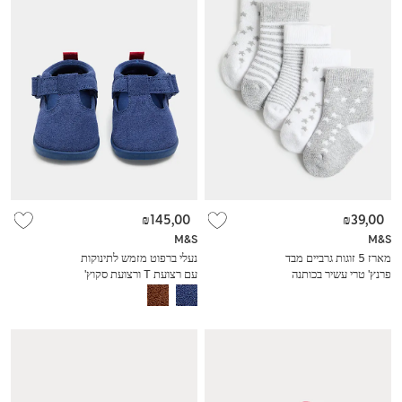
₪145,00
₪39,00
M&S
M&S
מארז 5 זוגות גרביים מבד
נעלי ברפוט מזמש לתינוקות
פרנץ' ט‎רי עשיר בכותנה
עם רצועת T ורצועת סקוץ'
בדוגמת כוכבים
(2 סמול-5 סמול)