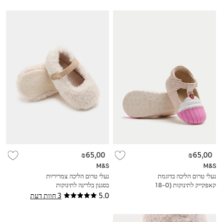
₪65,00
₪65,00
M&S
M&S
נעלי טרום הליכה בדוגמת
נעלי טרום הליכה צמריריות
קאפקייק לתינוקות (0-‏18
בסגנון בלרינה לתינוקות
חודשים)
(0‏-18 חודשים)
5.0
3 חוות דעת