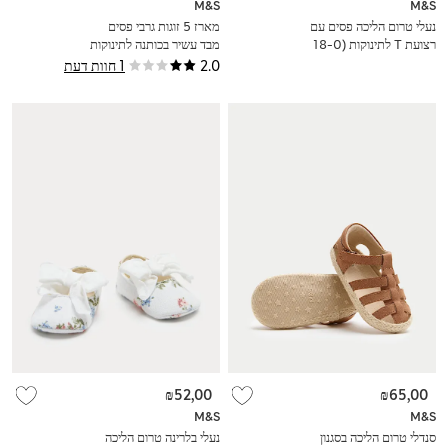
M&S
M&S
נעלי טרום הליכה פסים עם
מארז 5 זוגות גרבי פסים
רצועת T לתינוקות (0-‏18
מבד עשיר בכותנה לתינוקות
חודשים)
(0‏-3 שנים)
2.0
1 חוות דעת
₪52,00
₪65,00
M&S
M&S
סנדלי טרום הליכה בסגנון
נעלי בלרינה טרום הליכה