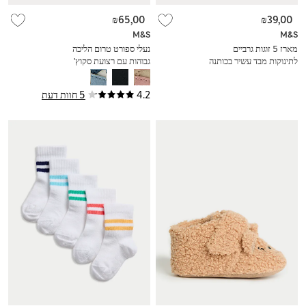
₪65,00
₪39,00
M&S
M&S
מארז 5 זוגות גרביים
נעלי ספורט טרום הליכה
לתינוקות מבד עשיר בכותנה
גבוהות עם רצועת סקוץ'
(0‏-2 שנים)
לתינוקות (0-‏18 חודשים)
4.2
5 חוות דעת