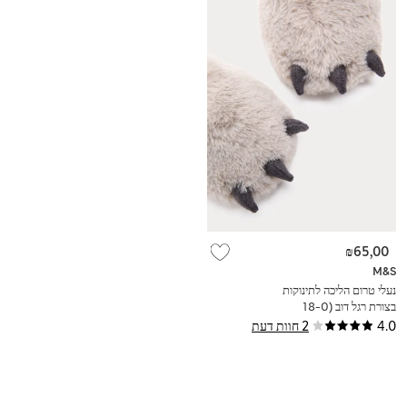
₪65,00
M&S
נעלי טרום הליכה לתינוקות
בצורת רגל דוב (0-‏18
חודשים)
4.0
2 חוות דעת