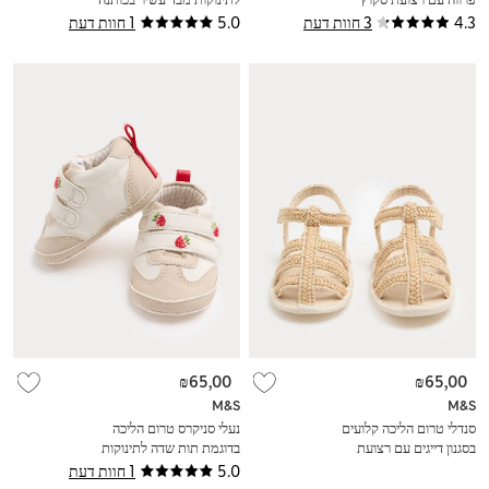
לתינוקות (0-‏18 חודשים)
(0‏-2 שנים)
4.3
3 חוות דעת
5.0
1 חוות דעת
₪65,00
₪65,00
M&S
M&S
סנדלי טרום הליכה קלועים
נעלי סניקרס טרום הליכה
בסגנון דייגים עם רצועת
בדוגמת תות שדה לתינוקות
סקוץ' לתינוקות (0-‏18
(0‏-18 חודשים)
5.0
1 חוות דעת
חודשים)