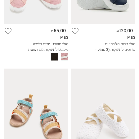
₪65,00
₪120,00
M&S
M&S
נעלי טרום הליכה עם
נעלי ספורט טרום הליכה
שרוכים לתינוקות (3 סמול -
מקנבס לתינוקות עם רצועת
4 סמול)
סקוץ' (0-‏18 חודשים)