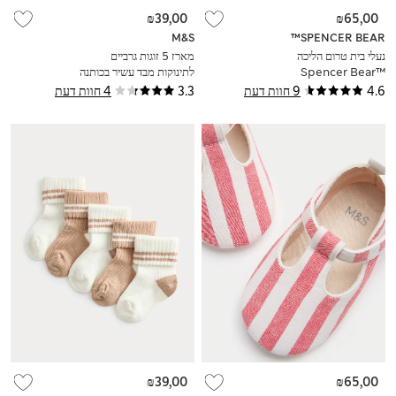
₪39,00
₪65,00
M&S
SPENCER BEAR™
נעלי בית טרום הליכה
מארז 5 זוגות גרביים
™Spencer Bear
לתינוקות מבד עשיר בכותנה
לתינוקות (0-‏18 חודשים)
(0-‏3 שנים)
4.6
9 חוות דעת
3.3
4 חוות דעת
₪39,00
₪65,00