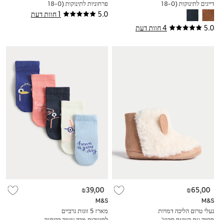
דייגים לתינוקות (0-‏18
פרחוניות לתינוקות (0‏-18
חודשים)
חודשים)
5.0
1 חוות דעת
5.0
4 חוות דעת
₪39,00
₪65,00
M&S
M&S
נעלי טרום הליכה דמויות
מארז 5 זוגות גרביים
פרווה עם רצועת סקוץ'
לתינוקות מבד עשיר בכותנה