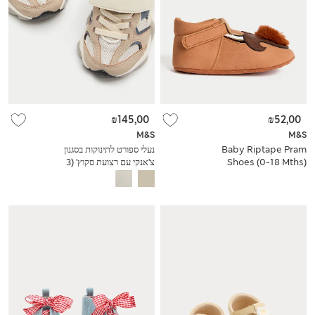
₪145,00
₪52,00
M&S
M&S
Baby Riptape Pram
נעלי ספורט לתינוקות בסגנון
Shoes (0-18 Mths)
צ'אנקי עם רצועת סקוץ' (3
סמול - 4 סמול)