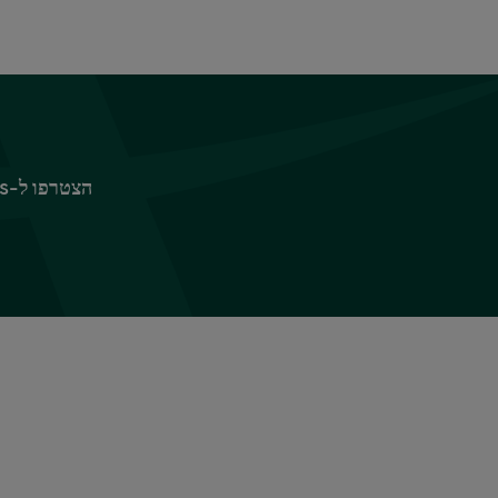
הצטרפו ל-Sparks כדי ליהנות מפינוקים ומהטבות, החל ב-10% הנחה על ביגוד וציוד לבית