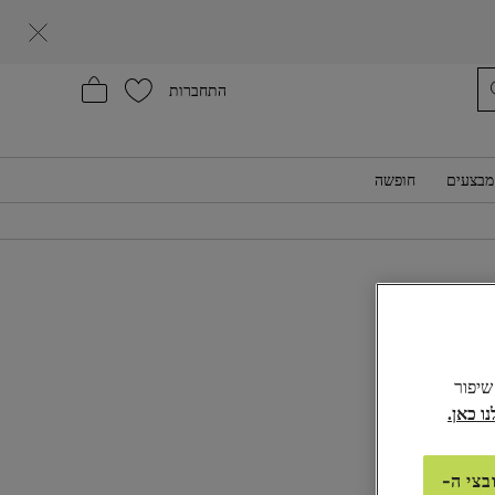
עזרה
התחברות
מבצעים
חופשה
₪180,0
ע:
שוקולד
לל שיפור
בצי ה-