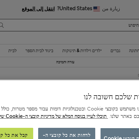
 10% הנחה? הצטרפות ל-Sparks מזכה בהנחה זו ובהטבות בלעדיות נוספות
زيارة من
United States?
انتقل إلى الموقع
תונה
גברים
ילדים וילדות & תינוקות
ביגוד לבית הספר
לבית
עזרה ותמיכה
0
ת שלכם חשובה לנו
צב
האתר שלנו משתמש בקובצי Cookie ובטכנולוגיות דומות עבור מספר מטרות, כו
כם באתר שלנו.
תוכלו לעיין בנוסח המלא של מדיניות קובצי ה-Cookie שלנו כאן.
לדחות את כל קובצי ה-
קבל את כל קו
ובצי Cookie