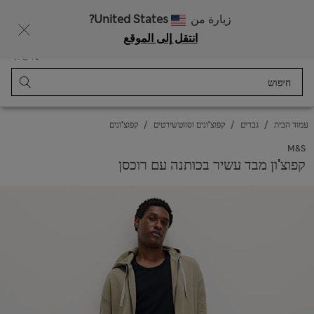
רוצה לקבל 10% הנחה? הצטרפות ל-Sparks מזכה בהנחה זו ובהטבות בלעדיות נוספות
زيارة من
United States?
انتقل إلى الموقع
תַפרִיט
התחבר
נשמר
סל קניות
עמוד הבית
גברים
קפוצ'ונים וסווטשירטים
קפוצ'ונים
M&S
קפוצ'ון מבד עשיר בכותנה עם רוכסן