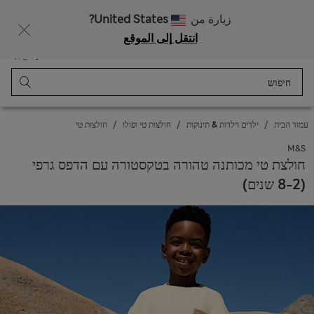
רוצה לקבל 10% הנחה? הצטרפות ל-Sparks מזכה בהנחה זו ובהטבות בלעדיות נוספות
زيارة من
United States?
انتقل إلى الموقع
תַפרִיט
התחבר
נשמר
סל קניות
עמוד הבית
ילדים וילדות & תינוקות
חולצות טי ופולו
חולצות טי
M&S
חולצת טי מכותנה טהורה בטקסטורה עם הדפס גרפי
(2‏-8 שנים)