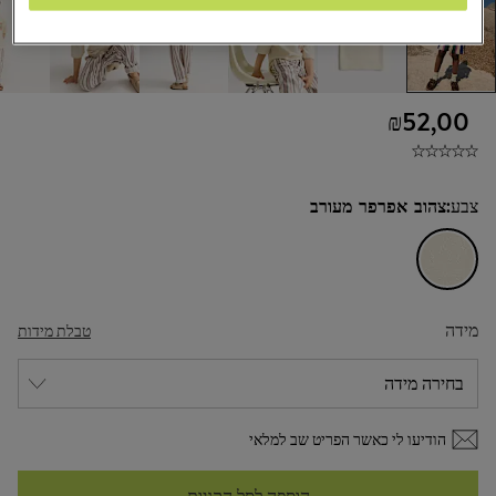
₪52,00
צבע:
צהוב אפרפר מעורב
מידה
טבלת מידות
הודיעו לי כאשר הפריט שב למלאי