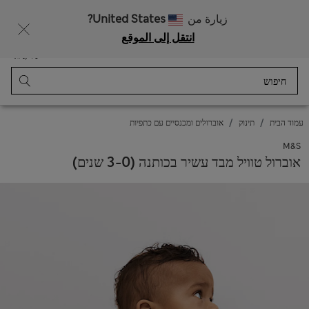
רוצה לקבל 10% הנחה? הצטרפות ל-Sparks מזכה בהנחה זו ובהטבות בלעדיות נוספות
زيارة من
United States?
انتقل إلى الموقع
תַפרִיט
התחבר
נשמר
סל קניות
עמוד הבית
תינוק
אוברולים ומכנסיים עם כתפיות
M&S
אוברול טוויל מבד עשיר בכותנה (0-‏3 שנים)