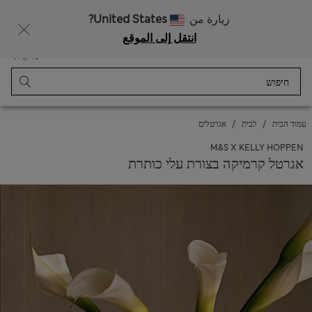
רוצה לקבל 10% הנחה? הצטרפות ל-Sparks מזכה בהנחה זו ובהטבות בלעדיות נוספות
زيارة من
United States?
انتقل إلى الموقع
תַפרִיט
התחבר
נשמר
סל קניות
עמוד הבית
לבית
אגרטלים
M&S X KELLY HOPPEN
אגרטל קרמיקה בצורת עלי כותרת