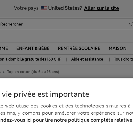
Livraison gratuite dès 160 CHF
Votre pays
United States?
Aller sur le site
MME
ENFANT & BÉBÉ
RENTRÉE SCOLAIRE
MAISON
|
|
son à domicile gratuite dès 160 CHF
Aide et assistance
Tous droit
s
Top en coton (du 6 au 16 ans)
ns)
 vie privée est importante
te web utilise des cookies et des technologies similaires à
tes fins, y compris pour améliorer votre expérience sur not
ndez-vous ici pour lire notre politique complète relative