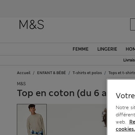
FEMME
LINGERIE
HO
Livrai
Accueil
ENFANT & BÉBÉ
T-shirts et polos
Tops et t-shirt
M&S
Top en coton (du 6 au 16 a
Votre
Notre si
différen
web.
Re
cookies.