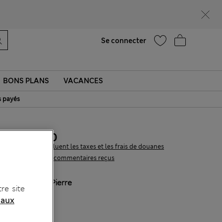
Aide
Trouver un magasin
Se connecter
BONS PLANS
VACANCES
s payés
CHF18.90
Tous les prix incluent les taxes et les frais de douanes
5 les commentaires reçus
COULEUR:
Pierre
re site
 aux