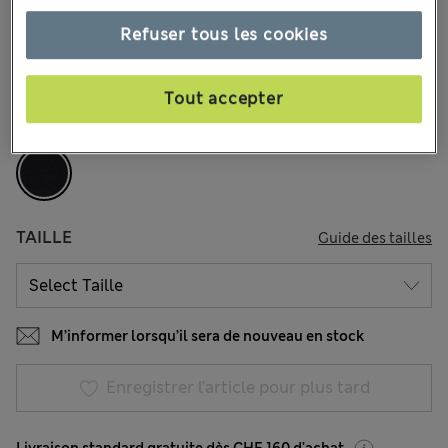
CHF52.90
Tous les prix incluent les taxes et les frais de douanes
Refuser tous les cookies
17 les commentaires reçus
Tout accepter
COULEUR:
Noir Assorti
Épuisé
TAILLE
Guide des tailles
M’informer lorsqu’il sera de nouveau en stock
Enregistrer l’article pour plus tard