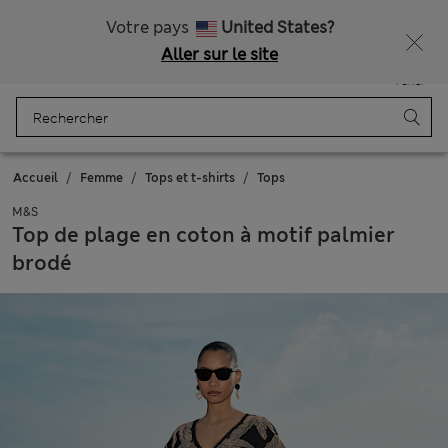
Tous droits payés
Votre pays
United States?
Aller sur le site
Menu
Se connecter
Enregistré
Panier
Accueil
Femme
Tops et t-shirts
Tops
M&S
Top de plage en coton à motif palmier
brodé