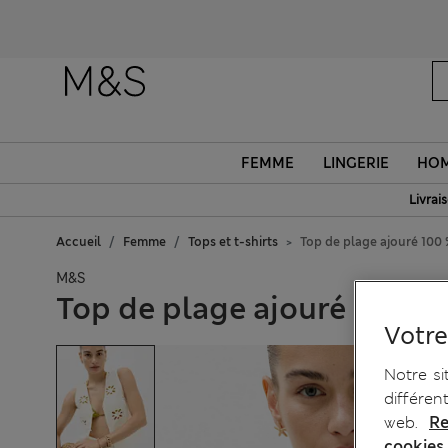
FEMME
LINGERIE
HO
Livrai
Accueil
Femme
Tops et t-shirts
Top de plage ajouré 100
M&S
Top de plage ajouré 100 %
Votre
Notre si
différen
web.
Re
cookies.