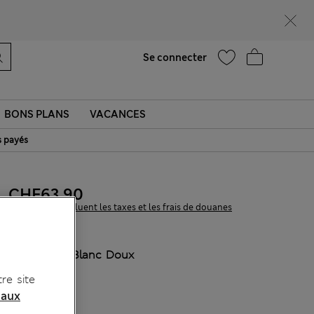
Aide
Trouver un magasin
Se connecter
BONS PLANS
VACANCES
s payés
CHF63.90
Tous les prix incluent les taxes et les frais de douanes
COULEUR:
Blanc Doux
re site
 aux