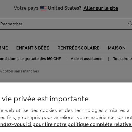
Tous droits payés
Votre pays
United States?
Aller sur le site
MME
ENFANT & BÉBÉ
RENTRÉE SCOLAIRE
MAISON
|
|
son à domicile gratuite dès 160 CHF
Aide et assistance
Tous droit
 % coton sans manches
 coton sans manches
 vie privée est importante
te web utilise des cookies et des technologies similaires à
tes fins, y compris pour améliorer votre expérience sur not
ndez-vous ici pour lire notre politique complète relative